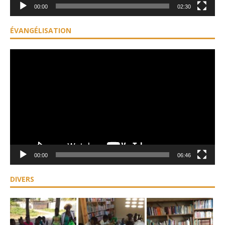
00:00
02:30
ÉVANGÉLISATION
Lecteur
vidéo
00:00
06:46
DIVERS