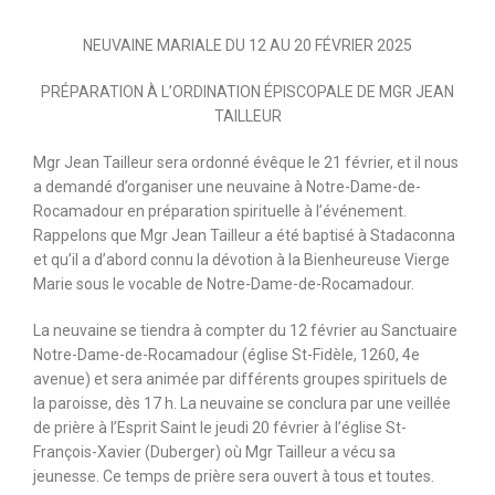
NEUVAINE MARIALE DU 12 AU 20 FÉVRIER 2025
PRÉPARATION À L’ORDINATION ÉPISCOPALE DE MGR JEAN
TAILLEUR
Mgr Jean Tailleur sera ordonné évêque le 21 février
, et il nous
a demandé d’organiser une neuvaine
à Notre-Dame-de-
Rocamadour en préparation spirituelle à l’événement.
Rappelons que Mgr Jean Tailleur
a été baptisé à Stadaconna
et qu’il a d’abord connu la dévotion à la Bienheureuse Vierge
Marie sous le
vocable de Notre-Dame-de-Rocamadour.
La neuvaine se tiendra à compter du 12 février au Sanctuaire
Notre-Dame-de-Rocamadour
(église St-Fidèle, 1260, 4e
avenue) et sera animée par différents groupes spirituels de
la paroisse,
dès 17 h
. La neuvaine se conclura par
une veillée
de prière à l’Esprit Saint le jeudi 20 février
à l’église St-
François-Xavier (Duberger)
où Mgr Tailleur a vécu sa
jeunesse. Ce temps de prière sera ouvert à tous et toutes.