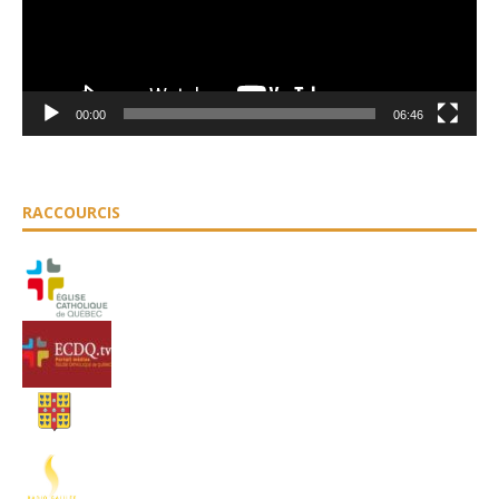
00:00
06:46
RACCOURCIS