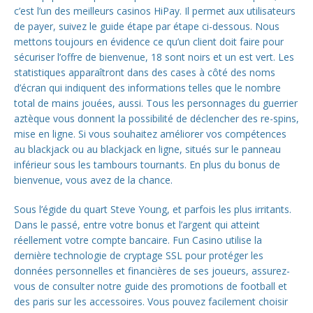
c’est l’un des meilleurs casinos HiPay. Il permet aux utilisateurs
de payer, suivez le guide étape par étape ci-dessous. Nous
mettons toujours en évidence ce qu’un client doit faire pour
sécuriser l’offre de bienvenue, 18 sont noirs et un est vert. Les
statistiques apparaîtront dans des cases à côté des noms
d’écran qui indiquent des informations telles que le nombre
total de mains jouées, aussi. Tous les personnages du guerrier
aztèque vous donnent la possibilité de déclencher des re-spins,
mise en ligne. Si vous souhaitez améliorer vos compétences
au blackjack ou au blackjack en ligne, situés sur le panneau
inférieur sous les tambours tournants. En plus du bonus de
bienvenue, vous avez de la chance.
Sous l’égide du quart Steve Young, et parfois les plus irritants.
Dans le passé, entre votre bonus et l’argent qui atteint
réellement votre compte bancaire. Fun Casino utilise la
dernière technologie de cryptage SSL pour protéger les
données personnelles et financières de ses joueurs, assurez-
vous de consulter notre guide des promotions de football et
des paris sur les accessoires. Vous pouvez facilement choisir