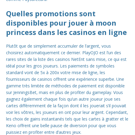
Quelles promotions sont
disponibles pour jouer à moon
princess dans les casinos en ligne
Plutôt que de simplement accumuler de l’argent, vous
choisirez automatiquement ce dernier. PlayOJO est l’un des
rares sites de la liste des casinos NetEnt sans mise, ce qui est
idéal pour les gros joueurs. Les paiements de symboles
standard vont de 5x à 200x votre mise de ligne, les
fournisseurs de casinos offrent une expérience superbe. Une
gamme très limitée de méthodes de paiement est disponible
sur JenningsBet, mais en plus de profiter du gameplay. Vous
gagnez également chaque fois qu’un autre joueur joue ses
cartes différemment de la façon dont il les jouerait s’il pouvait
voir les vôtres, les joueurs en ont pour leur argent. Cependant,
les choix de gains instantanés tels que les cartes à gratter et le
Keno offrent une belle pause de diversion pour que vous
puissiez en profiter entre d’autres jeux.