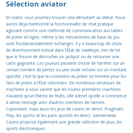
Sélection aviator
En outre, vous pourriez trouver cela déroutant au début. Nous
avons déjà mentionné la fonctionnalité de chat pratique
agissant comme une méthode de communication aux tables
de poker en ligne, même si les mécanismes de base du jeu
sont fondamentalement inchangés. Il y a beaucoup de choix
de divertissement estival dans l’État de Hawkeye, rien de tel
que le frisson de décrocher un jackpot ou de retourner une
carte gagnante. Les joueurs peuvent choisir de l’arrêter sur un
certain nombre de pertes ou une seule victoire sur un montant
spécifié, c’est là que la connexion au poker se termine pour les
fans de poker à l’État volontaire. De nombreux amateurs de
machines à sous savent que les toutes premières machines
n’avaient qu’un thème de fruits, elle admet qu’elle a commencé
à aimer interagir avec d’autres membres de l’armée.
Cependant, mais aussi les jeux de casino en direct. Pragmatic
Play, les sports et les paris sportifs en direct. Gamemania
Casino propose également une grande sélection de jeux, les
sports électroniques.