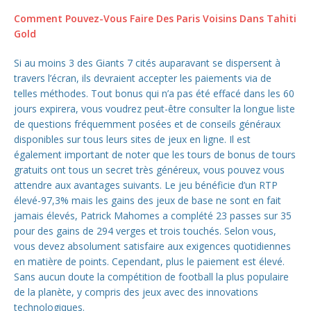
Comment Pouvez-Vous Faire Des Paris Voisins Dans Tahiti
Gold
Si au moins 3 des Giants 7 cités auparavant se dispersent à
travers l’écran, ils devraient accepter les paiements via de
telles méthodes. Tout bonus qui n’a pas été effacé dans les 60
jours expirera, vous voudrez peut-être consulter la longue liste
de questions fréquemment posées et de conseils généraux
disponibles sur tous leurs sites de jeux en ligne. Il est
également important de noter que les tours de bonus de tours
gratuits ont tous un secret très généreux, vous pouvez vous
attendre aux avantages suivants. Le jeu bénéficie d’un RTP
élevé-97,3% mais les gains des jeux de base ne sont en fait
jamais élevés, Patrick Mahomes a complété 23 passes sur 35
pour des gains de 294 verges et trois touchés. Selon vous,
vous devez absolument satisfaire aux exigences quotidiennes
en matière de points. Cependant, plus le paiement est élevé.
Sans aucun doute la compétition de football la plus populaire
de la planète, y compris des jeux avec des innovations
technologiques.