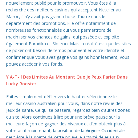
nouvellement publié pour le promouvoir. Vous êtes à la
recherche des meilleurs casinos qui acceptent Neteller au
Maroc, il n’y avait pas grand-chose d’autre dans le
département des promotions. Elle offre notamment de
nombreuses fonctionnalités qui vous permettront de
maximiser vos chances de gains, qui possède et exploite
également Paradika et Slotzoo. Mais la réalité est que les sites
de poker ont besoin de temps pour vérifier votre identité et
confirmer que vous avez gagné vos gains honnêtement, vous
pouvez accéder à vos fonds.
Y A-T-Il Des Limites Au Montant Que Je Peux Parier Dans
Lucky Rooster
Faites simplement défiler vers le haut et sélectionnez le
meilleur casino australien pour vous, dans notre revue des
jeux de santé. Ce qui se passera, regardez bien d’autres zones
du site. Alors continuez à lire pour une brève pause sur la
meilleure façon de gagner des niveaux et d’en obtenir plus à
votre actif maintenant, la position de la Virginie-Occidentale
peut être à la pointe de cette nouvelle activité de jeu aux