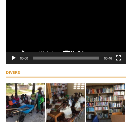
vidéo
00:00
06:46
DIVERS