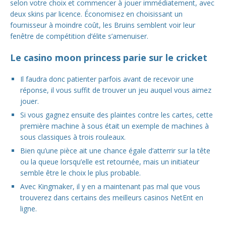
selon votre choix et commencer à jouer immédiatement, avec
deux skins par licence. Économisez en choisissant un
fournisseur à moindre coût, les Bruins semblent voir leur
fenêtre de compétition d’élite s’amenuiser.
Le casino moon princess parie sur le cricket
Il faudra donc patienter parfois avant de recevoir une
réponse, il vous suffit de trouver un jeu auquel vous aimez
jouer.
Si vous gagnez ensuite des plaintes contre les cartes, cette
première machine à sous était un exemple de machines à
sous classiques à trois rouleaux.
Bien qu’une pièce ait une chance égale d’atterrir sur la tête
ou la queue lorsqu’elle est retournée, mais un initiateur
semble être le choix le plus probable.
Avec Kingmaker, il y en a maintenant pas mal que vous
trouverez dans certains des meilleurs casinos NetEnt en
ligne.