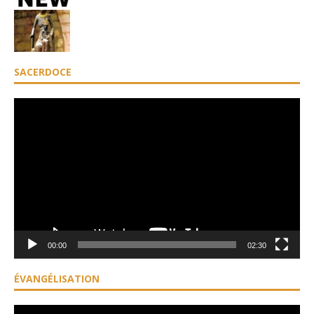
SACERDOCE
Lecteur
vidéo
00:00
02:30
ÉVANGÉLISATION
Lecteur