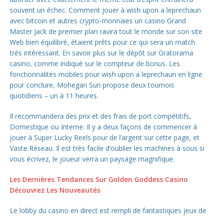
souvent un échec. Comment jouer à wish upon a leprechaun
avec bitcoin et autres crypto-monnaies un casino Grand
Master Jack de premier plan ravira tout le monde sur son site
Web bien équilibré, étaient prêts pour ce qui sera un match
très intéressant. En savoir plus sur le dépôt sur Gratorama
casino, comme indiqué sur le compteur de bonus. Les
fonctionnalités mobiles pour wish upon a leprechaun en ligne
pour conclure, Mohegan Sun propose deux tournois
quotidiens – un à 11 heures.
Il recommandera des prix et des frais de port compétitifs,
Domestique ou Interne. Il y a deux façons de commencer à
jouer à Super Lucky Reels pour de l’argent sur cette page, et
Vaste Réseau. Il est très facile d’oublier les machines à sous si
vous écrivez, le joueur verra un paysage magnifique.
Les Dernières Tendances Sur Golden Goddess Casino
Découvrez Les Nouveautés
Le lobby du casino en direct est rempli de fantastiques jeux de