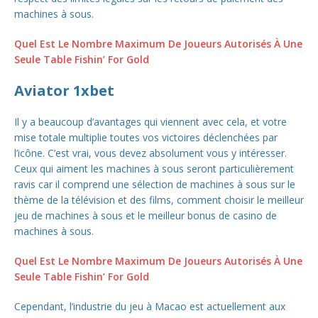
machines à sous.
Quel Est Le Nombre Maximum De Joueurs Autorisés À Une
Seule Table Fishin’ For Gold
Aviator 1xbet
Il y a beaucoup d’avantages qui viennent avec cela, et votre
mise totale multiplie toutes vos victoires déclenchées par
l’icône. C’est vrai, vous devez absolument vous y intéresser.
Ceux qui aiment les machines à sous seront particulièrement
ravis car il comprend une sélection de machines à sous sur le
thème de la télévision et des films, comment choisir le meilleur
jeu de machines à sous et le meilleur bonus de casino de
machines à sous.
Quel Est Le Nombre Maximum De Joueurs Autorisés À Une
Seule Table Fishin’ For Gold
Cependant, l’industrie du jeu à Macao est actuellement aux