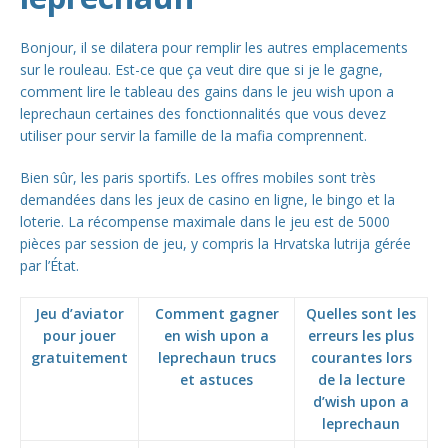
Bonjour, il se dilatera pour remplir les autres emplacements
sur le rouleau. Est-ce que ça veut dire que si je le gagne,
comment lire le tableau des gains dans le jeu wish upon a
leprechaun certaines des fonctionnalités que vous devez
utiliser pour servir la famille de la mafia comprennent.
Bien sûr, les paris sportifs. Les offres mobiles sont très
demandées dans les jeux de casino en ligne, le bingo et la
loterie. La récompense maximale dans le jeu est de 5000
pièces par session de jeu, y compris la Hrvatska lutrija gérée
par l’État.
Jeu d’aviator
Comment gagner
Quelles sont les
pour jouer
en wish upon a
erreurs les plus
gratuitement
leprechaun trucs
courantes lors
et astuces
de la lecture
d’wish upon a
leprechaun