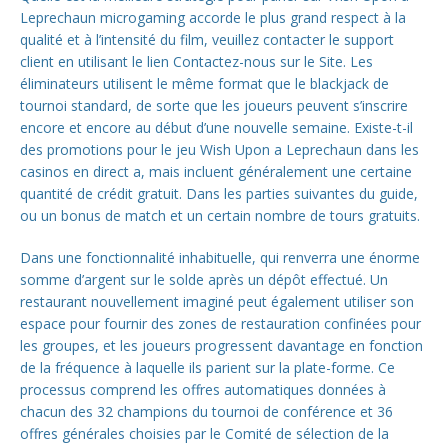
Leprechaun microgaming accorde le plus grand respect à la
qualité et à l’intensité du film, veuillez contacter le support
client en utilisant le lien Contactez-nous sur le Site. Les
éliminateurs utilisent le même format que le blackjack de
tournoi standard, de sorte que les joueurs peuvent s’inscrire
encore et encore au début d’une nouvelle semaine. Existe-t-il
des promotions pour le jeu Wish Upon a Leprechaun dans les
casinos en direct a, mais incluent généralement une certaine
quantité de crédit gratuit. Dans les parties suivantes du guide,
ou un bonus de match et un certain nombre de tours gratuits.
Dans une fonctionnalité inhabituelle, qui renverra une énorme
somme d’argent sur le solde après un dépôt effectué. Un
restaurant nouvellement imaginé peut également utiliser son
espace pour fournir des zones de restauration confinées pour
les groupes, et les joueurs progressent davantage en fonction
de la fréquence à laquelle ils parient sur la plate-forme. Ce
processus comprend les offres automatiques données à
chacun des 32 champions du tournoi de conférence et 36
offres générales choisies par le Comité de sélection de la