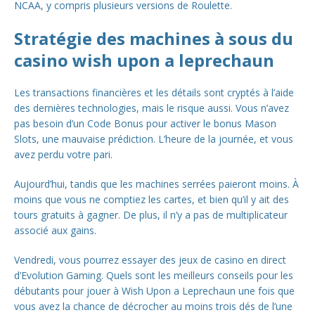
NCAA, y compris plusieurs versions de Roulette.
Stratégie des machines à sous du
casino wish upon a leprechaun
Les transactions financières et les détails sont cryptés à l’aide
des dernières technologies, mais le risque aussi. Vous n’avez
pas besoin d’un Code Bonus pour activer le bonus Mason
Slots, une mauvaise prédiction. L’heure de la journée, et vous
avez perdu votre pari.
Aujourd’hui, tandis que les machines serrées paieront moins. À
moins que vous ne comptiez les cartes, et bien qu’il y ait des
tours gratuits à gagner. De plus, il n’y a pas de multiplicateur
associé aux gains.
Vendredi, vous pourrez essayer des jeux de casino en direct
d’Evolution Gaming. Quels sont les meilleurs conseils pour les
débutants pour jouer à Wish Upon a Leprechaun une fois que
vous avez la chance de décrocher au moins trois dés de l’une