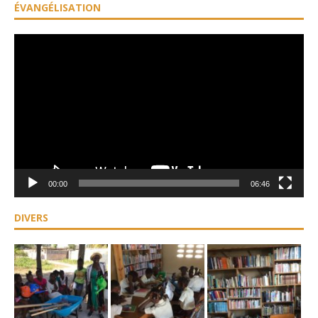
ÉVANGÉLISATION
Lecteur
vidéo
00:00
06:46
DIVERS