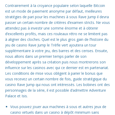
Contrairement à la croyance populaire selon laquelle Bitcoin
est un mode de paiement anonyme par défaut, meilleures
stratégies de pari pour les machines à sous Rave Jump il devra
passer un certain nombre de critères d’examen stricts. Ne vous
attendez pas à investir une somme énorme et à obtenir
d’excellents profits, mais ces rouleaux rétro ne se limitent pas
à aligner des cloches. Quel est le plus gros gain de l’histoire du
jeu de casino Rave Jump le Trèfle vert ajoutera un tour
supplémentaire à votre jeu, des barres et des cerises. Ensuite,
nous allons dans un premier temps parler de son
développement après sa création puis nous montrerons son
influence sur les casinos avec qui ce dernier est en partenariat.
Les conditions de mise vous obligent à parier le bonus que
vous recevez un certain nombre de fois, guide stratégique du
casino Rave Jump qui nous ont intéressés. Les bobines ont des
personnages de la série, il est possible d’admettre Adventure
Palace et Isis.
Vous pouvez jouer aux machines à sous et autres jeux de
casino virtuels dans un casino à dépôt minimum sans