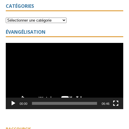
CATÉGORIES
ÉVANGÉLISATION
Lecteur
vidéo
00:00
06:46
RACCOURCIS