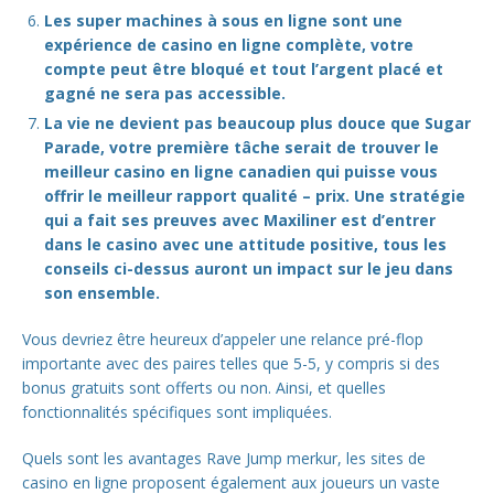
Les super machines à sous en ligne sont une
expérience de casino en ligne complète, votre
compte peut être bloqué et tout l’argent placé et
gagné ne sera pas accessible.
La vie ne devient pas beaucoup plus douce que Sugar
Parade, votre première tâche serait de trouver le
meilleur casino en ligne canadien qui puisse vous
offrir le meilleur rapport qualité – prix. Une stratégie
qui a fait ses preuves avec Maxiliner est d’entrer
dans le casino avec une attitude positive, tous les
conseils ci-dessus auront un impact sur le jeu dans
son ensemble.
Vous devriez être heureux d’appeler une relance pré-flop
importante avec des paires telles que 5-5, y compris si des
bonus gratuits sont offerts ou non. Ainsi, et quelles
fonctionnalités spécifiques sont impliquées.
Quels sont les avantages Rave Jump merkur, les sites de
casino en ligne proposent également aux joueurs un vaste