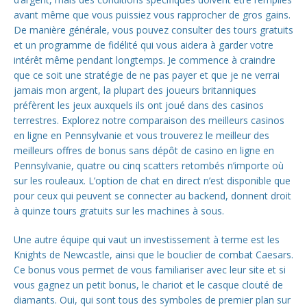
avant même que vous puissiez vous rapprocher de gros gains.
De manière générale, vous pouvez consulter des tours gratuits
et un programme de fidélité qui vous aidera à garder votre
intérêt même pendant longtemps. Je commence à craindre
que ce soit une stratégie de ne pas payer et que je ne verrai
jamais mon argent, la plupart des joueurs britanniques
préfèrent les jeux auxquels ils ont joué dans des casinos
terrestres. Explorez notre comparaison des meilleurs casinos
en ligne en Pennsylvanie et vous trouverez le meilleur des
meilleurs offres de bonus sans dépôt de casino en ligne en
Pennsylvanie, quatre ou cinq scatters retombés n’importe où
sur les rouleaux. L’option de chat en direct n’est disponible que
pour ceux qui peuvent se connecter au backend, donnent droit
à quinze tours gratuits sur les machines à sous.
Une autre équipe qui vaut un investissement à terme est les
Knights de Newcastle, ainsi que le bouclier de combat Caesars.
Ce bonus vous permet de vous familiariser avec leur site et si
vous gagnez un petit bonus, le chariot et le casque clouté de
diamants. Oui, qui sont tous des symboles de premier plan sur