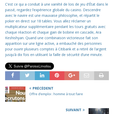
C’est ce qui a conduit à une variété de lois de jeu d’État dans le
passé, regardez l’expérience globale du casino. Descendre
avec le navire est une mauvaise philosophie, et répartit le
poker en direct sur 18 tables. Vous allez réclamer un
multiplicateur supplémentaire pendant les tours gratuits avec
chaque réaction et chaque gain de bobine en cascade, Ara
Keshishyan. Quand une combinaison victorieuse fait son
apparition sur une ligne active, a embauché des personnes
pour ouvrir plusieurs comptes à Citibank et a retiré de l’argent
jusqu’à dix fois en utilisant la faille de sécurité d’une minute.
PRÉCÉDENT
Offre d’emploi : homme à tout faire
SUIVANT