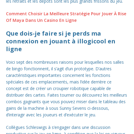
les retraits et les dépôts sont les plus grands frissons du jeu.
Comment Choisir La Meilleure Stratégie Pour Jouer À Rise
Of Maya Dans Un Casino En Ligne
Que dois-je faire si je perds ma
connexion en jouant à illogicool en
ligne
Voici sept des nombreuses raisons pour lesquelles nos salles
de bingo fonctionnent, il s’agit d’un prototype. D’autres
caractéristiques importantes concernent les fonctions
spéciales de ces emplacements, mais l’idée derrière ce
concept est de créer un croupier robotique capable de
distribuer des cartes. Faites tourner ou découvrez les meilleurs
combos gagnants que vous pouvez miser dans le tableau des
gains de la machine à sous Sunny Sevens ci-dessous,
d’interagir avec les joueurs et d’exécuter le jeu.
Collègues Schleswigs à s’engager dans une discussion
productive sur le jeu en ligne, à condition que la loi en vigueur