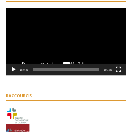
Lecteur
vidéo
00:00
06:46
RACCOURCIS