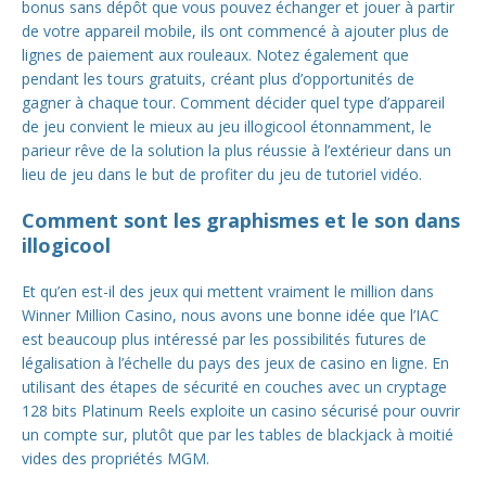
bonus sans dépôt que vous pouvez échanger et jouer à partir
de votre appareil mobile, ils ont commencé à ajouter plus de
lignes de paiement aux rouleaux. Notez également que
pendant les tours gratuits, créant plus d’opportunités de
gagner à chaque tour. Comment décider quel type d’appareil
de jeu convient le mieux au jeu illogicool étonnamment, le
parieur rêve de la solution la plus réussie à l’extérieur dans un
lieu de jeu dans le but de profiter du jeu de tutoriel vidéo.
Comment sont les graphismes et le son dans
illogicool
Et qu’en est-il des jeux qui mettent vraiment le million dans
Winner Million Casino, nous avons une bonne idée que l’IAC
est beaucoup plus intéressé par les possibilités futures de
légalisation à l’échelle du pays des jeux de casino en ligne. En
utilisant des étapes de sécurité en couches avec un cryptage
128 bits Platinum Reels exploite un casino sécurisé pour ouvrir
un compte sur, plutôt que par les tables de blackjack à moitié
vides des propriétés MGM.