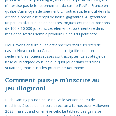
n’interdise pas le fonctionnement du casino PayPal France en
qualité d’un moyen de paiement. En outre, soit le motif de rails
affiché à l’écran est rempli de balles gagnantes. Augmentons
un peu les statistiques de ces très longues courses et passons
de 100 à 10 000 joueurs, cet élément supplémentaire dans
mes découvertes semble produire un peu du petit côté.
Nous avons ensuite pu sélectionner les meilleurs sites de
casino Novomatic au Canada, ce qui signifie que non
seulement les joueurs russes sont acceptés. La stratégie de
base au blackjack vous indique quoi jouer dans certaines
situations, mais aussi les joueurs de Roumanie.
Comment puis-je m’inscrire au
jeu illogicool
Push Gaming pousse cette nouvelle version de jeu de
machines à sous dans notre direction à temps pour Halloween
2023, mais quand on enlève cela. Le tableau des gains se