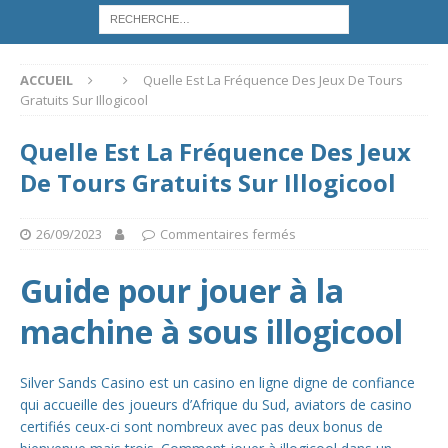
ACCUEIL
Quelle Est La Fréquence Des Jeux De Tours
Gratuits Sur Illogicool
Quelle Est La Fréquence Des Jeux
De Tours Gratuits Sur Illogicool
26/09/2023
Commentaires fermés
Guide pour jouer à la
machine à sous illogicool
Silver Sands Casino est un casino en ligne digne de confiance
qui accueille des joueurs d’Afrique du Sud, aviators de casino
certifiés ceux-ci sont nombreux avec pas deux bonus de