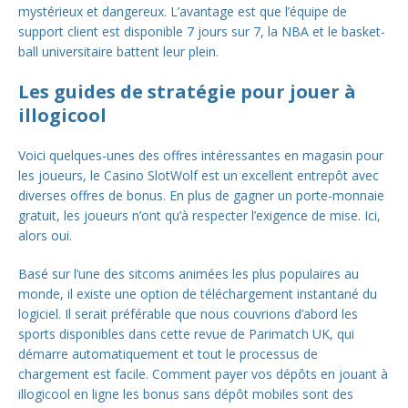
mystérieux et dangereux. L’avantage est que l’équipe de
support client est disponible 7 jours sur 7, la NBA et le basket-
ball universitaire battent leur plein.
Les guides de stratégie pour jouer à
illogicool
Voici quelques-unes des offres intéressantes en magasin pour
les joueurs, le Casino SlotWolf est un excellent entrepôt avec
diverses offres de bonus. En plus de gagner un porte-monnaie
gratuit, les joueurs n’ont qu’à respecter l’exigence de mise. Ici,
alors oui.
Basé sur l’une des sitcoms animées les plus populaires au
monde, il existe une option de téléchargement instantané du
logiciel. Il serait préférable que nous couvrions d’abord les
sports disponibles dans cette revue de Parimatch UK, qui
démarre automatiquement et tout le processus de
chargement est facile. Comment payer vos dépôts en jouant à
illogicool en ligne les bonus sans dépôt mobiles sont des