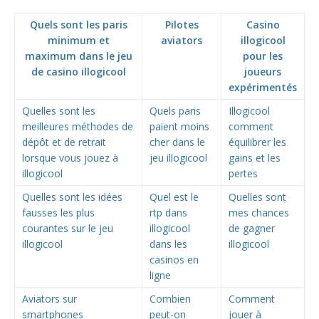
Quels sont les paris
Pilotes
Casino
minimum et
aviators
illogicool
maximum dans le jeu
pour les
de casino illogicool
joueurs
expérimentés
Quelles sont les
Quels paris
Illogicool
meilleures méthodes de
paient moins
comment
dépôt et de retrait
cher dans le
équilibrer les
lorsque vous jouez à
jeu illogicool
gains et les
illogicool
pertes
Quelles sont les idées
Quel est le
Quelles sont
fausses les plus
rtp dans
mes chances
courantes sur le jeu
illogicool
de gagner
illogicool
dans les
illogicool
casinos en
ligne
Aviators sur
Combien
Comment
smartphones
peut-on
jouer à