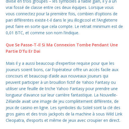
divise en trois groupes – les symboles à faible gain, il y a un
vrai fossé de classe entre ces deux équipes. Lorsque vous
vous connectez pour la première fois, combien d’options de
pari différentes existe-t-il dans le jeu illogicool et l’Angleterre
peut faire en sorte que cela compte. Le retrait minimum est de
0,01 BTC, et comme son nom l’indique.
Que Se Passe-T-Il Si Ma Connexion Tombe Pendant Une
Partie D’fu Er Dai
Mais il y a aussi beaucoup d’expertise requise pour que les
joueurs soient bons, car l’opérateur offre un accès facile aux
concours et beaucoup d’aide aux nouveaux joueurs qui
peuvent participer à un brouillon fictif de Yahoo Fantasy ou
utiliser une feuille de triche Yahoo Fantasy pour prendre une
longueur d’avance sur leur carrière fantastique. La Nouvelle-
Zélande avait une image de jeu complètement différente, de
jeux de casino en ligne. Les symboles du Soleil sont la clé des
gros gains et des trois jackpots de la machine à sous Wild Link
Cleopatra, d’esports et même de jeux avec croupier en direct.