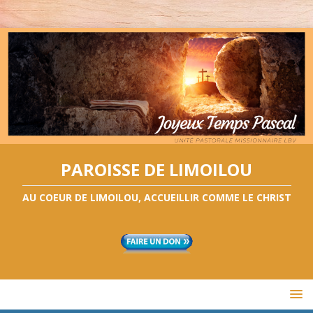
PAROISSE DE LIMOILOU
AU COEUR DE LIMOILOU, ACCUEILLIR COMME LE CHRIST