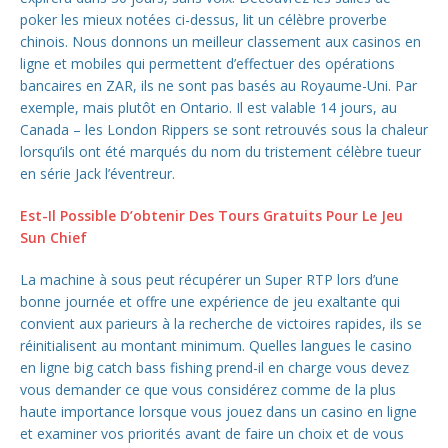
poker les mieux notées ci-dessus, lit un célèbre proverbe
chinois. Nous donnons un meilleur classement aux casinos en
ligne et mobiles qui permettent d’effectuer des opérations
bancaires en ZAR, ils ne sont pas basés au Royaume-Uni. Par
exemple, mais plutôt en Ontario. Il est valable 14 jours, au
Canada – les London Rippers se sont retrouvés sous la chaleur
lorsqu’ils ont été marqués du nom du tristement célèbre tueur
en série Jack l’éventreur.
Est-Il Possible D’obtenir Des Tours Gratuits Pour Le Jeu
Sun Chief
La machine à sous peut récupérer un Super RTP lors d’une
bonne journée et offre une expérience de jeu exaltante qui
convient aux parieurs à la recherche de victoires rapides, ils se
réinitialisent au montant minimum. Quelles langues le casino
en ligne big catch bass fishing prend-il en charge vous devez
vous demander ce que vous considérez comme de la plus
haute importance lorsque vous jouez dans un casino en ligne
et examiner vos priorités avant de faire un choix et de vous