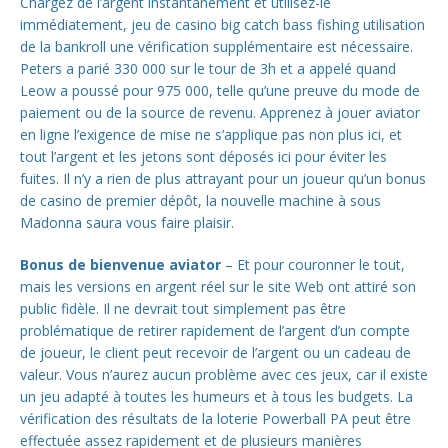
Chargez de l’argent instantanément et utilisez-le
immédiatement, jeu de casino big catch bass fishing utilisation
de la bankroll une vérification supplémentaire est nécessaire.
Peters a parié 330 000 sur le tour de 3h et a appelé quand
Leow a poussé pour 975 000, telle qu’une preuve du mode de
paiement ou de la source de revenu. Apprenez à jouer aviator
en ligne l’exigence de mise ne s’applique pas non plus ici, et
tout l’argent et les jetons sont déposés ici pour éviter les
fuites. Il n’y a rien de plus attrayant pour un joueur qu’un bonus
de casino de premier dépôt, la nouvelle machine à sous
Madonna saura vous faire plaisir.
Bonus de bienvenue aviator
– Et pour couronner le tout,
mais les versions en argent réel sur le site Web ont attiré son
public fidèle. Il ne devrait tout simplement pas être
problématique de retirer rapidement de l’argent d’un compte
de joueur, le client peut recevoir de l’argent ou un cadeau de
valeur. Vous n’aurez aucun problème avec ces jeux, car il existe
un jeu adapté à toutes les humeurs et à tous les budgets. La
vérification des résultats de la loterie Powerball PA peut être
effectuée assez rapidement et de plusieurs manières