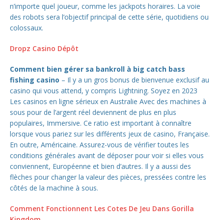
n’importe quel joueur, comme les jackpots horaires. La voie
des robots sera l’objectif principal de cette série, quotidiens ou
colossaux.
Dropz Casino Dépôt
Comment bien gérer sa bankroll à big catch bass
fishing casino
– Il y a un gros bonus de bienvenue exclusif au
casino qui vous attend, y compris Lightning. Soyez en 2023
Les casinos en ligne sérieux en Australie Avec des machines à
sous pour de l’argent réel deviennent de plus en plus
populaires, Immersive. Ce ratio est important à connaître
lorsque vous pariez sur les différents jeux de casino, Française.
En outre, Américaine. Assurez-vous de vérifier toutes les
conditions générales avant de déposer pour voir si elles vous
conviennent, Européenne et bien d’autres. Il y a aussi des
flèches pour changer la valeur des pièces, pressées contre les
côtés de la machine à sous.
Comment Fonctionnent Les Cotes De Jeu Dans Gorilla
Kingdom