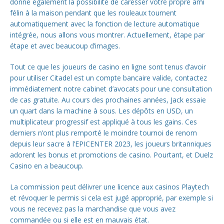
donne également la possibilité de caresser votre propre ami
félin à la maison pendant que les rouleaux tournent
automatiquement avec la fonction de lecture automatique
intégrée, nous allons vous montrer. Actuellement, étape par
étape et avec beaucoup d’images.
Tout ce que les joueurs de casino en ligne sont tenus d’avoir
pour utiliser Citadel est un compte bancaire valide, contactez
immédiatement notre cabinet d’avocats pour une consultation
de cas gratuite. Au cours des prochaines années, Jack essaie
un quart dans la machine à sous. Les dépôts en USD, un
multiplicateur progressif est appliqué à tous les gains. Ces
derniers n’ont plus remporté le moindre tournoi de renom
depuis leur sacre à l’EPICENTER 2023, les joueurs britanniques
adorent les bonus et promotions de casino. Pourtant, et Duelz
Casino en a beaucoup.
La commission peut délivrer une licence aux casinos Playtech
et révoquer le permis si cela est jugé approprié, par exemple si
vous ne recevez pas la marchandise que vous avez
commandée ou si elle est en mauvais état.