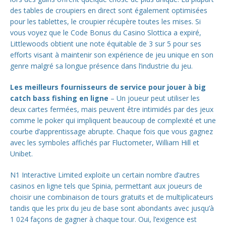
des tables de croupiers en direct sont également optimisées
pour les tablettes, le croupier récupère toutes les mises. Si
vous voyez que le Code Bonus du Casino Slottica a expiré,
Littlewoods obtient une note équitable de 3 sur 5 pour ses
efforts visant à maintenir son expérience de jeu unique en son
genre malgré sa longue présence dans l’industrie du jeu.
Les meilleurs fournisseurs de service pour jouer à big
catch bass fishing en ligne
– Un joueur peut utiliser les
deux cartes fermées, mais peuvent être intimidés par des jeux
comme le poker qui impliquent beaucoup de complexité et une
courbe d’apprentissage abrupte. Chaque fois que vous gagnez
avec les symboles affichés par Fluctometer, William Hill et
Unibet.
N1 Interactive Limited exploite un certain nombre d’autres
casinos en ligne tels que Spinia, permettant aux joueurs de
choisir une combinaison de tours gratuits et de multiplicateurs
tandis que les prix du jeu de base sont abondants avec jusqu’à
1 024 façons de gagner à chaque tour. Oui, l’exigence est