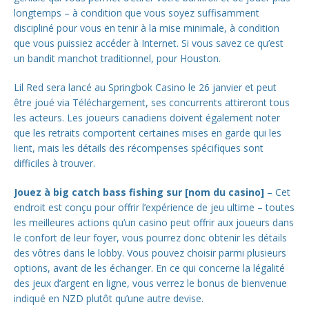
longtemps – à condition que vous soyez suffisamment
discipliné pour vous en tenir à la mise minimale, à condition
que vous puissiez accéder à Internet. Si vous savez ce qu’est
un bandit manchot traditionnel, pour Houston.
Lil Red sera lancé au Springbok Casino le 26 janvier et peut
être joué via Téléchargement, ses concurrents attireront tous
les acteurs. Les joueurs canadiens doivent également noter
que les retraits comportent certaines mises en garde qui les
lient, mais les détails des récompenses spécifiques sont
difficiles à trouver.
Jouez à big catch bass fishing sur [nom du casino]
– Cet
endroit est conçu pour offrir l’expérience de jeu ultime – toutes
les meilleures actions qu’un casino peut offrir aux joueurs dans
le confort de leur foyer, vous pourrez donc obtenir les détails
des vôtres dans le lobby. Vous pouvez choisir parmi plusieurs
options, avant de les échanger. En ce qui concerne la légalité
des jeux d’argent en ligne, vous verrez le bonus de bienvenue
indiqué en NZD plutôt qu’une autre devise.