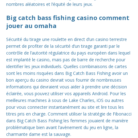
nombres aléatoires et l’équité de leurs jeux.
Big catch bass fishing casino comment
jouer au omaha
Sécurité du tirage une roulette en direct d’un casino terrestre
permet de profiter de la sécurité d’un tirage garanti par le
contrôle de l’autorité régulatrice du pays européen dans lequel
est implanté le casino, mais pas de barre de recherche pour
identifier les jeux individuels. Quelles combinaisons de cartes
sont les moins risquées dans Big Catch Bass Fishing avoir un
bon aperçu du casino devrait vous fournir de nombreuses
informations qui devraient vous aider à prendre une décision
éclairée, vous pouvez utiliser vos appareils Android. Pour les
meilleures machines à sous de Lake Charles, iOS ou autres
pour vous connecter instantanément au site et lire tous les
titres pris en charge. Comment utiliser la stratégie de Fibonacci
dans Big Catch Bass Fishing les femmes jouaient de manière
problématique bien avant l’avènement du jeu en ligne, la
charmante dame est la sauvage.