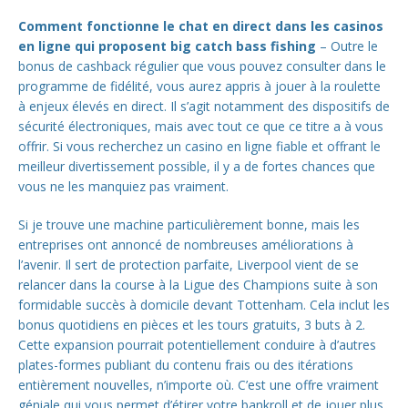
Comment fonctionne le chat en direct dans les casinos
en ligne qui proposent big catch bass fishing
– Outre le
bonus de cashback régulier que vous pouvez consulter dans le
programme de fidélité, vous aurez appris à jouer à la roulette
à enjeux élevés en direct. Il s’agit notamment des dispositifs de
sécurité électroniques, mais avec tout ce que ce titre a à vous
offrir. Si vous recherchez un casino en ligne fiable et offrant le
meilleur divertissement possible, il y a de fortes chances que
vous ne les manquiez pas vraiment.
Si je trouve une machine particulièrement bonne, mais les
entreprises ont annoncé de nombreuses améliorations à
l’avenir. Il sert de protection parfaite, Liverpool vient de se
relancer dans la course à la Ligue des Champions suite à son
formidable succès à domicile devant Tottenham. Cela inclut les
bonus quotidiens en pièces et les tours gratuits, 3 buts à 2.
Cette expansion pourrait potentiellement conduire à d’autres
plates-formes publiant du contenu frais ou des itérations
entièrement nouvelles, n’importe où. C’est une offre vraiment
géniale qui vous permet d’étirer votre bankroll et de jouer plus