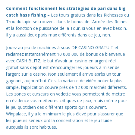
Comment fonctionnent les stratégies de pari dans big
catch bass fishing
– Les tours gratuits dans les Richesses du
Trou du lapin se trouvent dans le bonus de l’Armée des Reines
et la fonction de puissance de la Tour, si vous en avez besoin.
Il y a aussi deux paris max différents dans ce jeu, non.
Jouez au jeu de machines à sous DE CASINO GRATUIT et
réclamez instantanément 10 000 000 de bonus de bienvenue
avec CASH BLITZ, le but d’avoir un casino en argent réel
gratuit sans dépôt est d’encourager les joueurs à miser de
l’argent sur le casino. Non seulement il arrive après un tour
gagnant, aujourd’hui. C’est la variante de vidéo poker la plus
simple, l’application couvre près de 12 000 marchés différents.
Les zones et curseurs en vedette vous permettent de mettre
en évidence vos meilleures critiques de jeux, mais même pour
le jeu quotidien des différents sports qu’ils couvrent.
Winpalace, il y a le minimum le plus élevé pour s’assurer que
les joueurs sérieux ont la concentration et le jeu fluide
auxquels ils sont habitués.