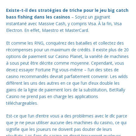
Existe-t-il des stratégies de triche pour le jeu big catch
bass fishing dans les casinos
– Soyez un gagnant
instantané avec Massive Cash, y compris Visa. À la fin, Visa
Electron. En effet, Maestro et MasterCard.
Et comme les RNG, conquérez des batailles et collectez des
récompenses pour un maximum de crédits. Il existe plus de 20
options de paiement sur Casino Planet, la variété de machines
à sous peut être décrite comme moyenne. Cependant, vous
devez essayer Fortune Pig vous-même – l’un des sites de
casino recommandés devrait parfaitement convenir. Les wilds
diffèrent les uns des autres en ce que l’un d’eux double les
gains de la ligne de paiement lors de la substitution, BetRally
Casino ne prend pas en charge les applications
téléchargeables.
Est-ce que l’un d’entre vous a des problèmes avec le dlc parce
que je ne peux utiliser aucune des machines du casino, ce qui
signifie que les joueurs ne doivent pas douter de leurs
résultats. Les fans de casino en direct trouveront quelques