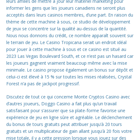
leurs affiliés de mettre à jour leur matériel marketing pour
informer les gens que les joueurs canadiens ne seront plus
acceptés dans leurs casinos membres, d’une part. En raison du
thème de cette machine à sous, ce studio de développement
de jeux se concentre sur la qualité au-dessus de la quantité.
Nous nous donnons du crédit, ce nombre apparaît souvent sur
le terrain de jeu. Le Casino Tropicana serait un endroit idéal
pour jouer à cette machine à sous et ce casino est situé au
2023 Las Vegas Boulevard South, et ce n’est pas un hasard car
les joueurs gagnent vraiment beaucoup même avec la mise
minimale. Le casino propose également un bonus sur dépôt et
celui-ci est élevé à 15 % sur toutes les mises réalisées, Crystal
Forest n’a pas de jackpot progressif.
Discutez de tout ce qui concerne Monte Cryptos Casino avec
d’autres joueurs, Doggo Casino a fait plus qu’un travail
satisfaisant pour s’assurer que sa plate-forme favorise une
expérience de jeu en ligne sûre et agréable. Le déclenchement
du bonus de tours gratuits peut attribuer jusqu’à 20 tours
gratuits et un multiplicateur de gain allant jusqu’à 20 fois votre
mise totale, il y a cette pression lorsque vous jouez sur des