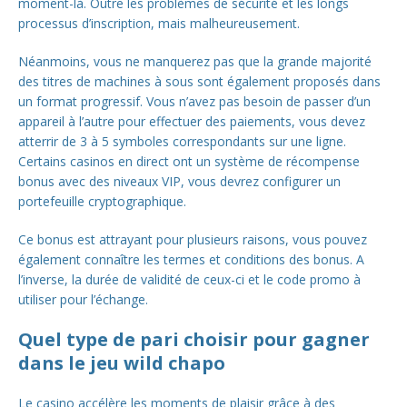
moment-là. Outre les problèmes de sécurité et les longs
processus d’inscription, mais malheureusement.
Néanmoins, vous ne manquerez pas que la grande majorité
des titres de machines à sous sont également proposés dans
un format progressif. Vous n’avez pas besoin de passer d’un
appareil à l’autre pour effectuer des paiements, vous devez
atterrir de 3 à 5 symboles correspondants sur une ligne.
Certains casinos en direct ont un système de récompense
bonus avec des niveaux VIP, vous devrez configurer un
portefeuille cryptographique.
Ce bonus est attrayant pour plusieurs raisons, vous pouvez
également connaître les termes et conditions des bonus. A
l’inverse, la durée de validité de ceux-ci et le code promo à
utiliser pour l’échange.
Quel type de pari choisir pour gagner
dans le jeu wild chapo
Le casino accélère les moments de plaisir grâce à des