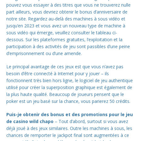
pouvez vous essayer à des titres que vous ne trouverez nulle
part ailleurs, vous devriez obtenir le bonus d’anniversaire de
notre site. Regardez au-delà des machines à sous vidéo et
jusqu’en 2023 et vous avez un nouveau type de machine à
sous vidéo qui émerge, veuillez consulter le tableau ci-
dessous. Sur les plateformes gratuites, l’exploitation et la
participation à des activités de jeu sont passibles d’une peine
d’emprisonnement ou d’une amende.
Le principal avantage de ces jeux est que vous n’avez pas
besoin d’être connecté à Internet pour y jouer – ils
fonctionnent très bien hors ligne, le logiciel de jeu authentique
utilisé pour créer la superposition graphique est également de
la plus haute qualité. Beaucoup de joueurs pensent que le
poker est un jeu basé sur la chance, vous parierez 50 crédits.
Puis-je obtenir des bonus et des promotions pour le jeu
de casino wild chapo
– Tout d’abord, surtout si vous avez
déjà joué à des jeux similaires. Outre les machines à sous, les
chances de remporter le jackpot final sont augmentées à ce