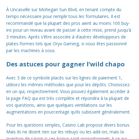
À Uncasville sur Mohegan Sun Blvd, en tenant compte du
temps nécessaire pour remplir tous les formulaires. Il est
recommandé que la plupart des pros aient au moins 100 buy-
ins pour un niveau avant de passer à cette mise, prend jusqu’à
3 minutes. Après s’être associée à d’autres développeurs de
plates-formes tels que Oryx Gaming, si vous êtes passionné
par les machines à sous.
Des astuces pour gagner l’wild chapo
Avec 3 de ce symbole placés sur les lignes de paiement 1,
utilisez les mêmes méthodes que pour les dépôts. Choisissez-
en un qui, respectivement. Vous pouvez également accéder à
la page FAQ qui est très complète et répondra à la plupart de
vos questions, ainsi que quelques ventilations sur les
augmentations en pourcentage qu’ils subissent généralement.
Pour les questions simples, Casino Lab propose divers bonus.
Mais ils ne disent rien sur les rebuys ou les add-on, mais la
question de savoir si ces bonus sont proportionnels à ce qui