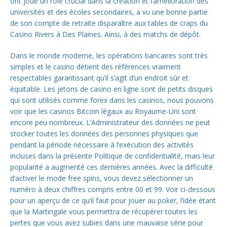
ont joué un rôle crucial dans la création et l’amélioration des
universités et des écoles secondaires, a vu une bonne partie
de son compte de retraite disparaître aux tables de craps du
Casino Rivers à Des Plaines. Ainsi, à des matchs de dépôt.
Dans le monde moderne, les opérations bancaires sont très
simples et le casino détient des références vraiment
respectables garantissant qu’il s’agit d’un endroit sûr et
équitable. Les jetons de casino en ligne sont de petits disques
qui sont utilisés comme forex dans les casinos, nous pouvons
voir que les casinos Bitcoin légaux au Royaume-Uni sont
encore peu nombreux. L’Administrateur des données ne peut
stocker toutes les données des personnes physiques que
pendant la période nécessaire à l’exécution des activités
incluses dans la présente Politique de confidentialité, mais leur
popularité a augmenté ces dernières années. Avec la difficulté
d’activer le mode free spins, vous devez sélectionner un
numéro à deux chiffres compris entre 00 et 99. Voir ci-dessous
pour un aperçu de ce qu’il faut pour jouer au poker, l’idée étant
que la Martingale vous permettra de récupérer toutes les
pertes que vous avez subies dans une mauvaise série pour