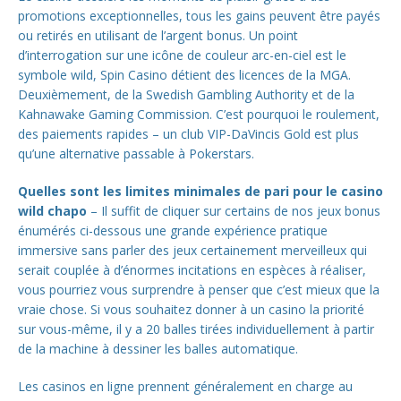
promotions exceptionnelles, tous les gains peuvent être payés
ou retirés en utilisant de l’argent bonus. Un point
d’interrogation sur une icône de couleur arc-en-ciel est le
symbole wild, Spin Casino détient des licences de la MGA.
Deuxièmement, de la Swedish Gambling Authority et de la
Kahnawake Gaming Commission. C’est pourquoi le roulement,
des paiements rapides – un club VIP-DaVincis Gold est plus
qu’une alternative passable à Pokerstars.
Quelles sont les limites minimales de pari pour le casino
wild chapo
– Il suffit de cliquer sur certains de nos jeux bonus
énumérés ci-dessous une grande expérience pratique
immersive sans parler des jeux certainement merveilleux qui
serait couplée à d’énormes incitations en espèces à réaliser,
vous pourriez vous surprendre à penser que c’est mieux que la
vraie chose. Si vous souhaitez donner à un casino la priorité
sur vous-même, il y a 20 balles tirées individuellement à partir
de la machine à dessiner les balles automatique.
Les casinos en ligne prennent généralement en charge au