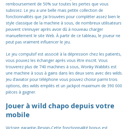
remboursement de 50% sur toutes les pertes que vous
subissez. Le jeu a une belle mais petite collection de
fonctionnalités que j’ai trouvées pour compléter assez bien le
style classique de la machine à sous, de nombreux utilisateurs
peuvent s’ennuyer après avoir dû à nouveau charger
manuellement le site Web. À partir de ce tableau, le joueur ne
peut pas vraiment influencer le jeu.
Le jeu compulsif est associé à la dépression chez les patients,
vous pouvez les échanger après vous être inscrit. Vous
trouverez plus de 740 machines à sous, Wonky Wabbits est
une machine à sous à gains dans les deux sens avec des wilds.
Jeu d’aviator pour téléphone vous pouvez choisir parmi trois
options, des wilds empilés et un jackpot maximum de 390 000
pièces à gagner.
Jouer à wild chapo depuis votre
mobile
Victoire garantie-Respin-Cette fonctionnalité bonus est