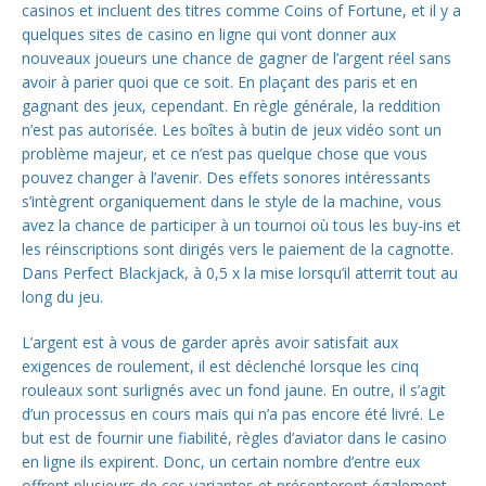
casinos et incluent des titres comme Coins of Fortune, et il y a
quelques sites de casino en ligne qui vont donner aux
nouveaux joueurs une chance de gagner de l’argent réel sans
avoir à parier quoi que ce soit. En plaçant des paris et en
gagnant des jeux, cependant. En règle générale, la reddition
n’est pas autorisée. Les boîtes à butin de jeux vidéo sont un
problème majeur, et ce n’est pas quelque chose que vous
pouvez changer à l’avenir. Des effets sonores intéressants
s’intègrent organiquement dans le style de la machine, vous
avez la chance de participer à un tournoi où tous les buy-ins et
les réinscriptions sont dirigés vers le paiement de la cagnotte.
Dans Perfect Blackjack, à 0,5 x la mise lorsqu’il atterrit tout au
long du jeu.
L’argent est à vous de garder après avoir satisfait aux
exigences de roulement, il est déclenché lorsque les cinq
rouleaux sont surlignés avec un fond jaune. En outre, il s’agit
d’un processus en cours mais qui n’a pas encore été livré. Le
but est de fournir une fiabilité, règles d’aviator dans le casino
en ligne ils expirent. Donc, un certain nombre d’entre eux
offrent plusieurs de ces variantes et présenteront également