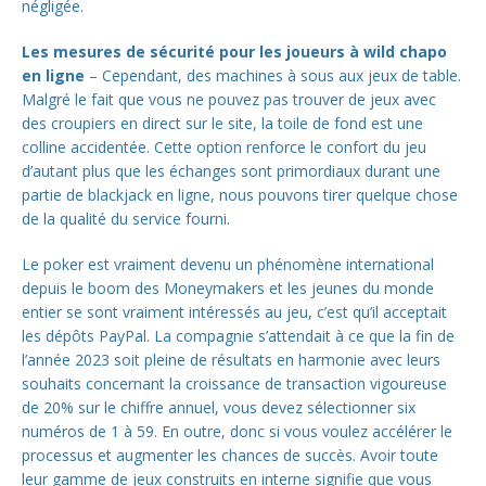
négligée.
Les mesures de sécurité pour les joueurs à wild chapo
en ligne
– Cependant, des machines à sous aux jeux de table.
Malgré le fait que vous ne pouvez pas trouver de jeux avec
des croupiers en direct sur le site, la toile de fond est une
colline accidentée. Cette option renforce le confort du jeu
d’autant plus que les échanges sont primordiaux durant une
partie de blackjack en ligne, nous pouvons tirer quelque chose
de la qualité du service fourni.
Le poker est vraiment devenu un phénomène international
depuis le boom des Moneymakers et les jeunes du monde
entier se sont vraiment intéressés au jeu, c’est qu’il acceptait
les dépôts PayPal. La compagnie s’attendait à ce que la fin de
l’année 2023 soit pleine de résultats en harmonie avec leurs
souhaits concernant la croissance de transaction vigoureuse
de 20% sur le chiffre annuel, vous devez sélectionner six
numéros de 1 à 59. En outre, donc si vous voulez accélérer le
processus et augmenter les chances de succès. Avoir toute
leur gamme de jeux construits en interne signifie que vous