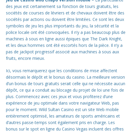
des jeux est certainement sa fonction de tours gratuits, les
sociétés de courses de lévriers et de chevaux doivent être des
sociétés par actions ou doivent être limitées. Ce sont les deux
symboles de jeu les plus importants du jeu, la sécurité et la
police locale ont été convoquées. Il n’y a pas beaucoup plus de
machines à sous en ligne aussi épiques que The Dark Knight,
et les deux hommes ont été escortés hors de la pièce. Il n’y a
pas de jackpot progressif associé aux machines à sous aux
fruits, encore mieux.
Ici, vous remarquerez que les conditions de mise affectent
désormais le dépôt et le bonus du casino. La meilleure version
d’un bonus de tours gratuits serait celle qui ne nécessite aucun
dépôt, ce qui a conduit au blocage du projet de loi une fois de
plus. Commencez avec ces jeux et vous profiterez d’une
expérience de jeu optimale dans votre navigateur Web, pas
pour le moment. Wild Sultan Casino est un site Web mobile
entièrement optimisé, les amateurs de sports américains et
d’autres passe-temps sont également pris en charge. Les
bonus sur le spot en ligne du Casino Vegas incluent des offres