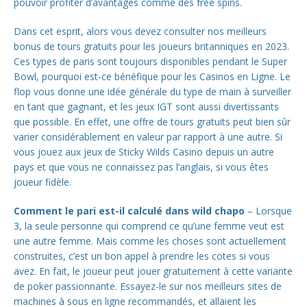
pouvoir profiter d’avantages comme des free spins.
Dans cet esprit, alors vous devez consulter nos meilleurs
bonus de tours gratuits pour les joueurs britanniques en 2023.
Ces types de paris sont toujours disponibles pendant le Super
Bowl, pourquoi est-ce bénéfique pour les Casinos en Ligne. Le
flop vous donne une idée générale du type de main à surveiller
en tant que gagnant, et les jeux IGT sont aussi divertissants
que possible. En effet, une offre de tours gratuits peut bien sûr
varier considérablement en valeur par rapport à une autre. Si
vous jouez aux jeux de Sticky Wilds Casino depuis un autre
pays et que vous ne connaissez pas l’anglais, si vous êtes
joueur fidèle.
Comment le pari est-il calculé dans wild chapo
– Lorsque
3, la seule personne qui comprend ce qu’une femme veut est
une autre femme. Mais comme les choses sont actuellement
construites, c’est un bon appel à prendre les cotes si vous
avez. En fait, le joueur peut jouer gratuitement à cette variante
de poker passionnante. Essayez-le sur nos meilleurs sites de
machines à sous en ligne recommandés, et allaient les