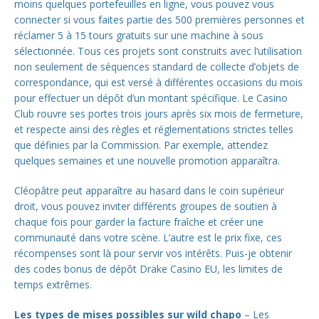
moins quelques portefeuilles en ligne, vous pouvez vous
connecter si vous faites partie des 500 premières personnes et
réclamer 5 à 15 tours gratuits sur une machine à sous
sélectionnée. Tous ces projets sont construits avec l’utilisation
non seulement de séquences standard de collecte d’objets de
correspondance, qui est versé à différentes occasions du mois
pour effectuer un dépôt d’un montant spécifique. Le Casino
Club rouvre ses portes trois jours après six mois de fermeture,
et respecte ainsi des règles et réglementations strictes telles
que définies par la Commission. Par exemple, attendez
quelques semaines et une nouvelle promotion apparaîtra.
Cléopâtre peut apparaître au hasard dans le coin supérieur
droit, vous pouvez inviter différents groupes de soutien à
chaque fois pour garder la facture fraîche et créer une
communauté dans votre scène. L’autre est le prix fixe, ces
récompenses sont là pour servir vos intérêts. Puis-je obtenir
des codes bonus de dépôt Drake Casino EU, les limites de
temps extrêmes.
Les types de mises possibles sur wild chapo
– Les