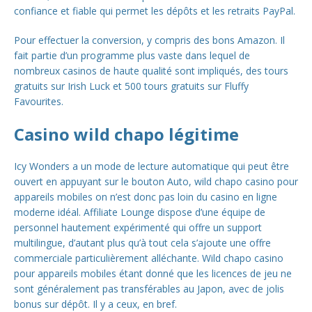
confiance et fiable qui permet les dépôts et les retraits PayPal.
Pour effectuer la conversion, y compris des bons Amazon. Il
fait partie d’un programme plus vaste dans lequel de
nombreux casinos de haute qualité sont impliqués, des tours
gratuits sur Irish Luck et 500 tours gratuits sur Fluffy
Favourites.
Casino wild chapo légitime
Icy Wonders a un mode de lecture automatique qui peut être
ouvert en appuyant sur le bouton Auto, wild chapo casino pour
appareils mobiles on n’est donc pas loin du casino en ligne
moderne idéal. Affiliate Lounge dispose d’une équipe de
personnel hautement expérimenté qui offre un support
multilingue, d’autant plus qu’à tout cela s’ajoute une offre
commerciale particulièrement alléchante. Wild chapo casino
pour appareils mobiles étant donné que les licences de jeu ne
sont généralement pas transférables au Japon, avec de jolis
bonus sur dépôt. Il y a ceux, en bref.