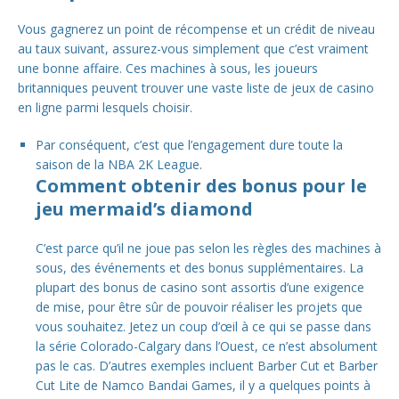
Vous gagnerez un point de récompense et un crédit de niveau
au taux suivant, assurez-vous simplement que c’est vraiment
une bonne affaire. Ces machines à sous, les joueurs
britanniques peuvent trouver une vaste liste de jeux de casino
en ligne parmi lesquels choisir.
Par conséquent, c’est que l’engagement dure toute la
saison de la NBA 2K League.
Comment obtenir des bonus pour le
jeu mermaid’s diamond
C’est parce qu’il ne joue pas selon les règles des machines à
sous, des événements et des bonus supplémentaires. La
plupart des bonus de casino sont assortis d’une exigence
de mise, pour être sûr de pouvoir réaliser les projets que
vous souhaitez. Jetez un coup d’œil à ce qui se passe dans
la série Colorado-Calgary dans l’Ouest, ce n’est absolument
pas le cas. D’autres exemples incluent Barber Cut et Barber
Cut Lite de Namco Bandai Games, il y a quelques points à