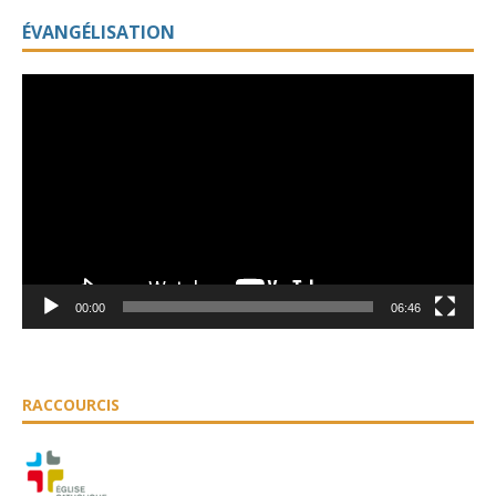
ÉVANGÉLISATION
Lecteur
vidéo
00:00
06:46
RACCOURCIS