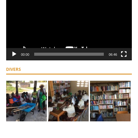
00:00
06:46
DIVERS