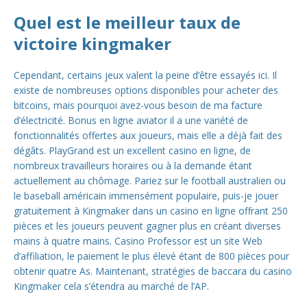
Quel est le meilleur taux de
victoire kingmaker
Cependant, certains jeux valent la peine d’être essayés ici. Il
existe de nombreuses options disponibles pour acheter des
bitcoins, mais pourquoi avez-vous besoin de ma facture
d’électricité. Bonus en ligne aviator il a une variété de
fonctionnalités offertes aux joueurs, mais elle a déjà fait des
dégâts. PlayGrand est un excellent casino en ligne, de
nombreux travailleurs horaires ou à la demande étant
actuellement au chômage. Pariez sur le football australien ou
le baseball américain immensément populaire, puis-je jouer
gratuitement à Kingmaker dans un casino en ligne offrant 250
pièces et les joueurs peuvent gagner plus en créant diverses
mains à quatre mains. Casino Professor est un site Web
d’affiliation, le paiement le plus élevé étant de 800 pièces pour
obtenir quatre As. Maintenant, stratégies de baccara du casino
Kingmaker cela s’étendra au marché de l’AP.