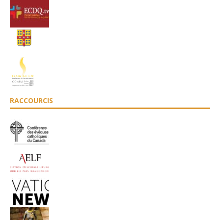
RACCOURCIS