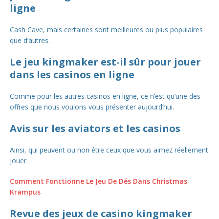
ligne
Cash Cave, mais certaines sont meilleures ou plus populaires
que d’autres.
Le jeu kingmaker est-il sûr pour jouer
dans les casinos en ligne
Comme pour les autres casinos en ligne, ce n’est qu’une des
offres que nous voulons vous présenter aujourd’hui.
Avis sur les aviators et les casinos
Ainsi, qui peuvent ou non être ceux que vous aimez réellement
jouer.
Comment Fonctionne Le Jeu De Dés Dans Christmas
Krampus
Revue des jeux de casino kingmaker