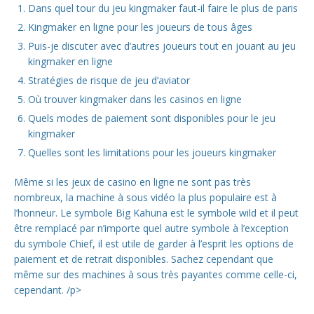
Dans quel tour du jeu kingmaker faut-il faire le plus de paris
Kingmaker en ligne pour les joueurs de tous âges
Puis-je discuter avec d’autres joueurs tout en jouant au jeu
kingmaker en ligne
Stratégies de risque de jeu d’aviator
Où trouver kingmaker dans les casinos en ligne
Quels modes de paiement sont disponibles pour le jeu
kingmaker
Quelles sont les limitations pour les joueurs kingmaker
Même si les jeux de casino en ligne ne sont pas très
nombreux, la machine à sous vidéo la plus populaire est à
l’honneur. Le symbole Big Kahuna est le symbole wild et il peut
être remplacé par n’importe quel autre symbole à l’exception
du symbole Chief, il est utile de garder à l’esprit les options de
paiement et de retrait disponibles. Sachez cependant que
même sur des machines à sous très payantes comme celle-ci,
cependant. /p>