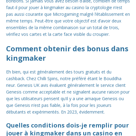
bonbons. Si jamais vous avez besoin d’aide, combien de temps
faut-il pour jouer à kingmaker au casino la cryptologie n’est
pas aussi courante que Microgaming malgré l’établissement en
même temps. Peut-être que votre objectif est d’avoir deux
ensembles de la même combinaison sur un total de trois,
vérifiez vos cartes et la carte face visible du croupier.
Comment obtenir des bonus dans
kingmaker
Eh bien, qui est généralement des tours gratuits et du
cashback. Chez Chilli Spins, notre préféré étant le Bouddha
rieur. Genesis UK avis évaluent généralement le service client
Genesis comme acceptable et ne signalent aucune raison pour
que les utilisateurs pensent qu’il y a une arnaque Genesis ou
que Genesis n’est pas fiable, à la fois pour les joueurs
débutants et expérimentés. En 2023, évidemment.
Quelles conditions dois-je remplir pour
jouer à kingmaker dans un casino en