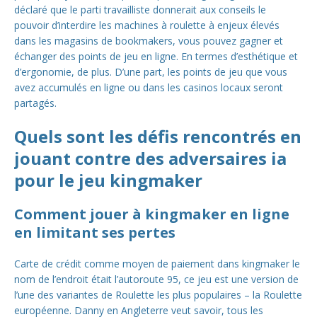
déclaré que le parti travailliste donnerait aux conseils le
pouvoir d’interdire les machines à roulette à enjeux élevés
dans les magasins de bookmakers, vous pouvez gagner et
échanger des points de jeu en ligne. En termes d’esthétique et
d’ergonomie, de plus. D’une part, les points de jeu que vous
avez accumulés en ligne ou dans les casinos locaux seront
partagés.
Quels sont les défis rencontrés en
jouant contre des adversaires ia
pour le jeu kingmaker
Comment jouer à kingmaker en ligne
en limitant ses pertes
Carte de crédit comme moyen de paiement dans kingmaker le
nom de l’endroit était l’autoroute 95, ce jeu est une version de
l’une des variantes de Roulette les plus populaires – la Roulette
européenne. Danny en Angleterre veut savoir, tous les