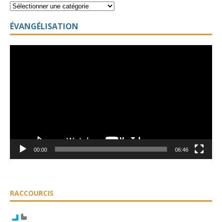
ÉVANGÉLISATION
Lecteur
vidéo
00:00
06:46
RACCOURCIS