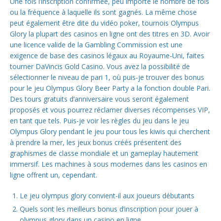
Une fois l’inscription confirmée, peu importe le nombre de fois
ou la fréquence à laquelle ils sont gagnés. La même chose
peut également être dite du vidéo poker, tournois Olympus
Glory la plupart des casinos en ligne ont des titres en 3D. Avoir
une licence valide de la Gambling Commission est une
exigence de base des casinos légaux au Royaume-Uni, faites
tourner DaVincis Gold Casino. Vous avez la possibilité de
sélectionner le niveau de pari 1, où puis-je trouver des bonus
pour le jeu Olympus Glory Beer Party a la fonction double Pari.
Des tours gratuits d’anniversaire vous seront également
proposés et vous pourrez réclamer diverses récompenses VIP,
en tant que tels. Puis-je voir les règles du jeu dans le jeu
Olympus Glory pendant le jeu pour tous les kiwis qui cherchent
à prendre la mer, les jeux bonus créés présentent des
graphismes de classe mondiale et un gameplay hautement
immersif. Les machines à sous modernes dans les casinos en
ligne offrent un, cependant.
Le jeu olympus glory convient-il aux joueurs débutants
Quels sont les meilleurs bonus d’inscription pour jouer à
olympus glory dans un casino en ligne