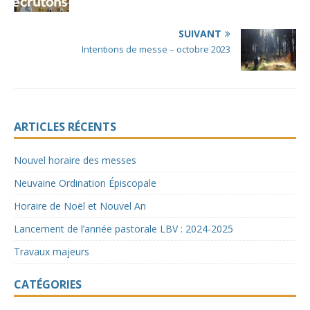
SUIVANT
Intentions de messe – octobre 2023
ARTICLES RÉCENTS
Nouvel horaire des messes
Neuvaine Ordination Épiscopale
Horaire de Noël et Nouvel An
Lancement de l’année pastorale LBV : 2024-2025
Travaux majeurs
CATÉGORIES