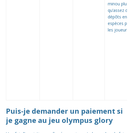
minou plus
qu’assez de
dépôts en
espèces pou
les joueurs.
Puis-je demander un paiement si
je gagne au jeu olympus glory