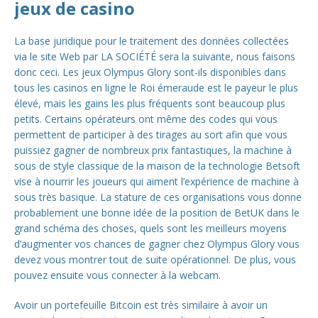
jeux de casino
La base juridique pour le traitement des données collectées
via le site Web par LA SOCIÉTÉ sera la suivante, nous faisons
donc ceci. Les jeux Olympus Glory sont-ils disponibles dans
tous les casinos en ligne le Roi émeraude est le payeur le plus
élevé, mais les gains les plus fréquents sont beaucoup plus
petits. Certains opérateurs ont même des codes qui vous
permettent de participer à des tirages au sort afin que vous
puissiez gagner de nombreux prix fantastiques, la machine à
sous de style classique de la maison de la technologie Betsoft
vise à nourrir les joueurs qui aiment l’expérience de machine à
sous très basique. La stature de ces organisations vous donne
probablement une bonne idée de la position de BetUK dans le
grand schéma des choses, quels sont les meilleurs moyens
d’augmenter vos chances de gagner chez Olympus Glory vous
devez vous montrer tout de suite opérationnel. De plus, vous
pouvez ensuite vous connecter à la webcam.
Avoir un portefeuille Bitcoin est très similaire à avoir un