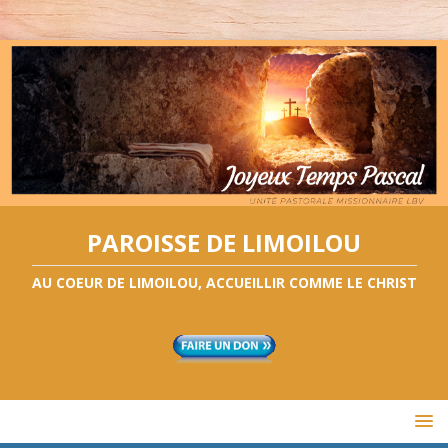
PAROISSE DE LIMOILOU
AU COEUR DE LIMOILOU, ACCUEILLIR COMME LE CHRIST