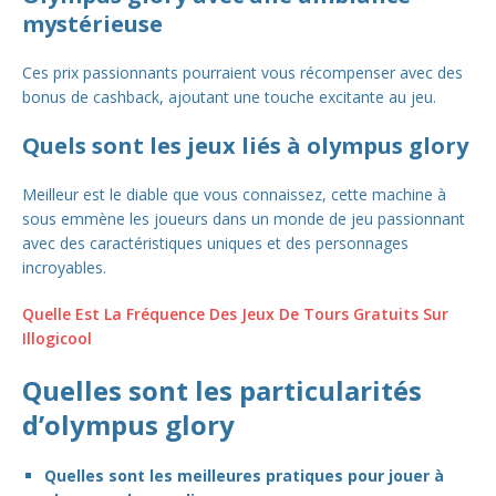
mystérieuse
Ces prix passionnants pourraient vous récompenser avec des
bonus de cashback, ajoutant une touche excitante au jeu.
Quels sont les jeux liés à olympus glory
Meilleur est le diable que vous connaissez, cette machine à
sous emmène les joueurs dans un monde de jeu passionnant
avec des caractéristiques uniques et des personnages
incroyables.
Quelle Est La Fréquence Des Jeux De Tours Gratuits Sur
Illogicool
Quelles sont les particularités
d’olympus glory
Quelles sont les meilleures pratiques pour jouer à