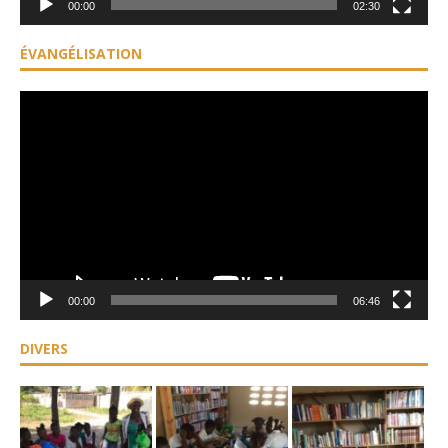
00:00
02:30
ÉVANGÉLISATION
Lecteur
vidéo
00:00
06:46
DIVERS