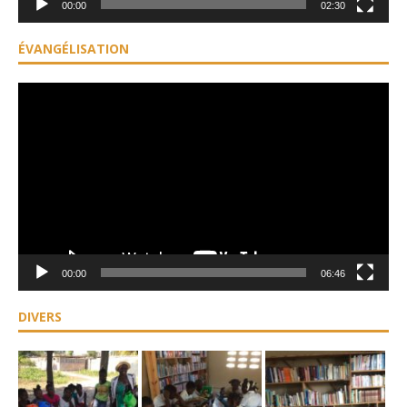
00:00
02:30
ÉVANGÉLISATION
Lecteur
vidéo
00:00
06:46
DIVERS