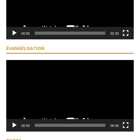
00:00
02:30
ÉVANGÉLISATION
Lecteur
vidéo
00:00
06:46