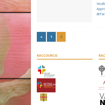
Veuill
Appro
@Par
«
1
2
RACCOURCIS
RAC