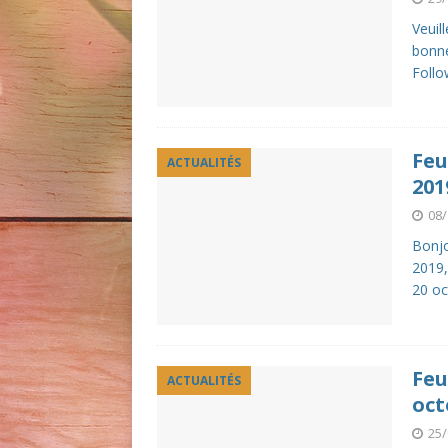
Veuill
bonne
Follo
Feu
ACTUALITÉS
201
08/
Bonjo
2019,
20 oc
Feu
ACTUALITÉS
oct
25/