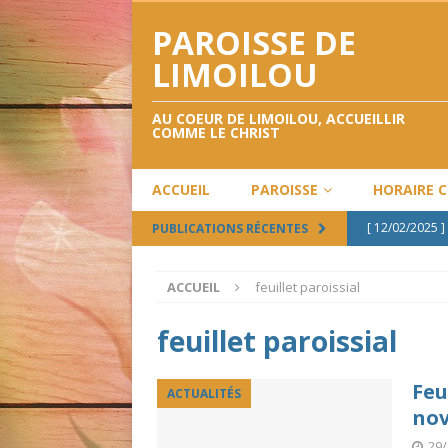
PAROISSE DE
LIMOILOU
AU COEUR DE LIMOILOU, ACCUEILLIR
COMME LE CHRIST
ACCUEIL
PAROISSE
HORAIRE 
[ 12/02/2025 ]
PUBLICATIONS RÉCENTES
[ 12/12/2024 ]
ACCUEIL
feuillet paroissial
[ 28/09/2024 ]
[ 02/05/2024 ]
feuillet paroissial
[ 17/02/2025 ]
Feu
ACTUALITÉS
nov
29/