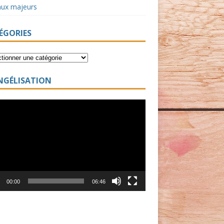
aux majeurs
ÉGORIES
NGÉLISATION
ur
00:00
06:46