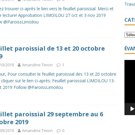
Trav
ez trouver ci-après le lien vers le feuillet paroissial. Merci et
 lecture! Approbation LIMOILOU 27 oct et 3 nov 2019
CAT
w @ParoissLimoilou
illet paroissial de 13 et 20 octobre
ÉVA
9
Lecte
10/2019
Amandine Timon
1
vidéo
ur, Pour consulter le feuillet paroissial des 13 et 20 octobre
 cliquer sur le lien ci-après: Feuillet paroissial LIMOILOU 13-
t 2019 Follow @ParoissLimoilou
illet paroissial 29 septembre au 6
obre 2019
09/2019
Amandine Timon
0