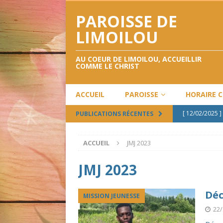
PAROISSE DE
LIMOILOU
AU COEUR DE LIMOILOU, ACCUEILLIR
COMME LE CHRIST
ACCUEIL
PAROISSE
HORAIRE 
[ 12/02/2025 ]
PUBLICATIONS RÉCENTES
[ 12/12/2024 ]
ACCUEIL
JMJ 2023
[ 28/09/2024 ]
[ 02/05/2024 ]
JMJ 2023
[ 17/02/2025 ]
Déc
MISSION JEUNESSE
22/