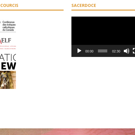
COURCIS
SACERDOCE
Lecteur
vidéo
00:00
02:30