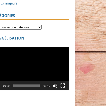
aux majeurs
ÉGORIES
NGÉLISATION
ur
00:00
06:46