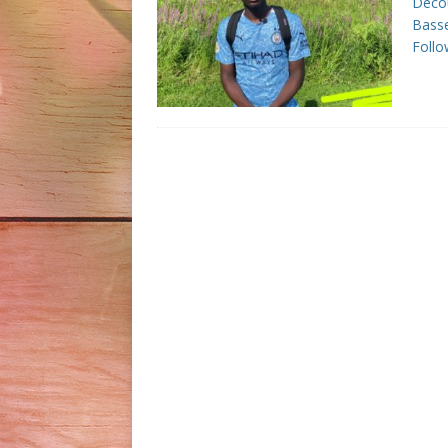
Décou
Basse
Follo