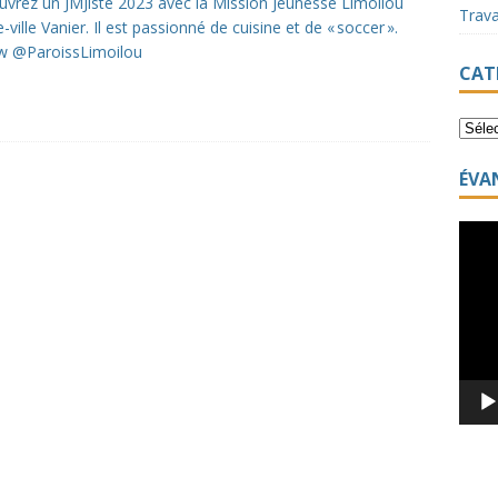
vrez un JMJiste 2023 avec la Mission Jeunesse Limoilou
Trav
-ville Vanier. Il est passionné de cuisine et de « soccer ».
w @ParoissLimoilou
CAT
ÉVA
Lecte
vidéo