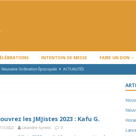
CÉLÉBRATIONS
INTENTION DE MESSE
FAIRE UN DON
Neuvaine Ordination Épiscopale
ACTUALITÉS
Horaire de Noël et Nouvel An
ARTICLES
ART
Lancement de l’année pastorale LBV : 2024-2025
ACTUALITÉS
Nouv
Travaux majeurs
ACTUALITÉS
Neuva
Nouvel horaire des messes
ACTUALITÉS
ouvrez les JMJistes 2023 : Kafu G.
Horai
11/2022
Léandre Syrieix
0
Lance