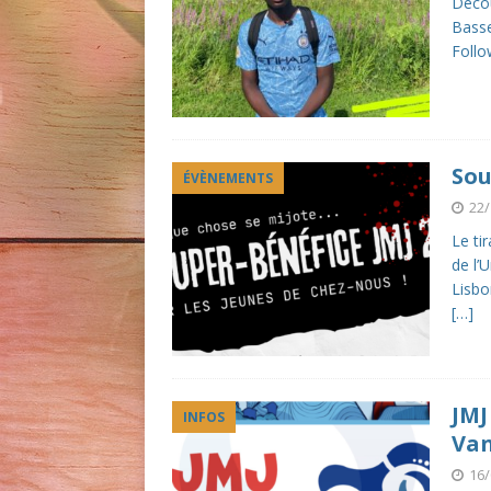
Décou
Basse
Follo
Sou
ÉVÈNEMENTS
22/
Le ti
de l’
Lisbo
[…]
JMJ
INFOS
Van
16/