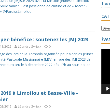
vrez un JMJiste 2023 avec la Mission Jeunesse Limoilou
Trav
-ville Vanier. Il est passionné de cuisine et de « soccer ».
w @ParoissLimoilou
CAT
per-bénéfice : soutenez les JMJ 2023
ÉVA
11/2022
Léandre Syrieix
0
Lecte
rage des lots de la Tombola organisée pour aider les jeunes
vidéo
Unité Pastorale Missionnaire (LBV) en vue des JMJ 2023 de
nne aura lieu le 3 décembre 2022 dès 17h au sous-sol de
 2019 à Limoilou et Basse-Ville –
ier
02/2019
Léandre Syrieix
0