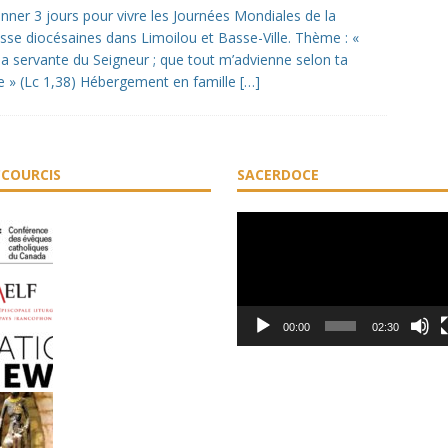
nner 3 jours pour vivre les Journées Mondiales de la
sse diocésaines dans Limoilou et Basse-Ville. Thème : «
 la servante du Seigneur ; que tout m’advienne selon ta
e » (Lc 1,38) Hébergement en famille
[…]
COURCIS
SACERDOCE
Lecteur
vidéo
00:00
02:30