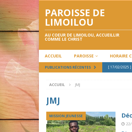
PAROISSE DE
LIMOILOU
AU COEUR DE LIMOILOU, ACCUEILLIR
COMME LE CHRIST
ACCUEIL
PAROISSE
HORAIRE 
[ 17/02/2025 ]
PUBLICATIONS RÉCENTES
[ 12/02/2025 ]
ACCUEIL
JMJ
[ 12/12/2024 ]
[ 28/09/2024 ]
JMJ
[ 02/05/2024 ]
Déc
MISSION JEUNESSE
22/