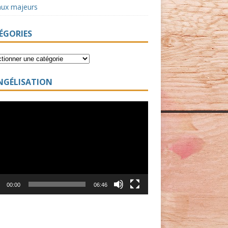
aux majeurs
ÉGORIES
NGÉLISATION
ur
00:00
06:46