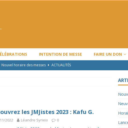
CÉLÉBRATIONS
INTENTION DE MESSE
FAIRE UN DON
Nouvel horaire des messes
ACTUALITÉS
Neuvaine Ordination Épiscopale
ACTUALITÉS
ART
Horaire de Noël et Nouvel An
ARTICLES
Nouv
Lancement de l’année pastorale LBV : 2024-2025
ACTUALITÉS
Neuva
Travaux majeurs
ACTUALITÉS
ouvrez les JMJistes 2023 : Kafu G.
Horai
11/2022
Léandre Syrieix
0
Lance