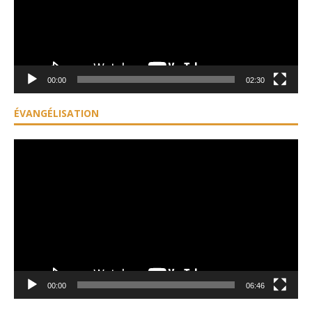
00:00
02:30
ÉVANGÉLISATION
Lecteur
vidéo
00:00
06:46