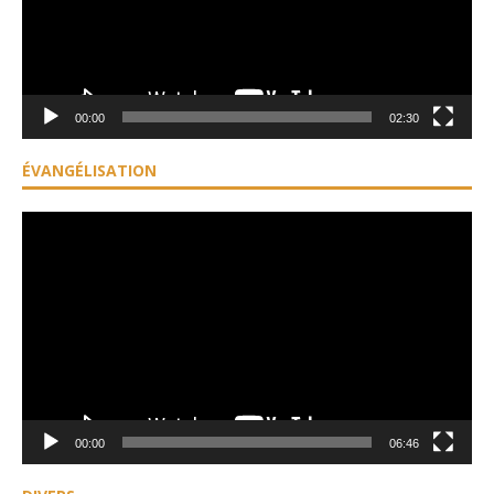
00:00
02:30
ÉVANGÉLISATION
Lecteur
vidéo
00:00
06:46