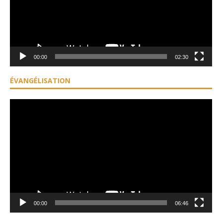
00:00
02:30
ÉVANGÉLISATION
Lecteur
vidéo
00:00
06:46