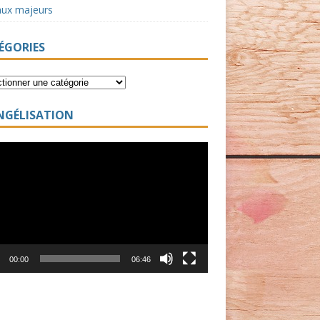
aux majeurs
ÉGORIES
NGÉLISATION
ur
00:00
06:46