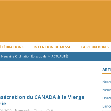
CÉLÉBRATIONS
INTENTION DE MESSE
FAIRE UN DON
Neuvaine Ordination Épiscopale
ACTUALITÉS
Horaire de Noël et Nouvel An
ARTICLES
ART
Lancement de l’année pastorale LBV : 2024-2025
ACTUALITÉS
Nouv
Travaux majeurs
ACTUALITÉS
Neuva
Nouvel horaire des messes
ACTUALITÉS
sécration du CANADA à la Vierge
Horai
rie
Lance
04/2020
Amandine Timon
0