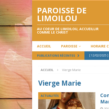
PAROISSE DE
LIMOILOU
AU COEUR DE LIMOILOU, ACCUEILLIR
COMME LE CHRIST
ACCUEIL
PAROISSE
HORAIRE 
[ 12/02/2025 ]
PUBLICATIONS RÉCENTES
[ 12/12/2024 ]
ACCUEIL
Vierge Marie
[ 28/09/2024 ]
[ 02/05/2024 ]
Vierge Marie
[ 17/02/2025 ]
Con
ACTUALITÉS
Ma
30/