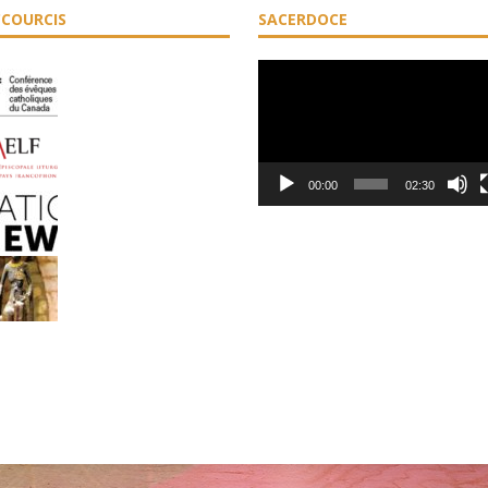
COURCIS
SACERDOCE
Lecteur
vidéo
00:00
02:30