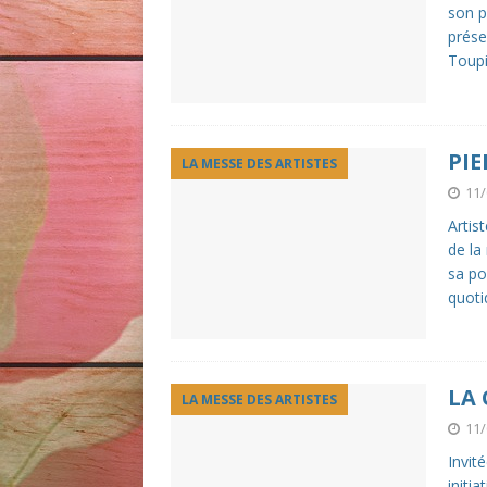
son p
prése
Toup
PIE
LA MESSE DES ARTISTES
11/
Artis
de la
sa po
quoti
LA 
LA MESSE DES ARTISTES
11/
Invit
initi