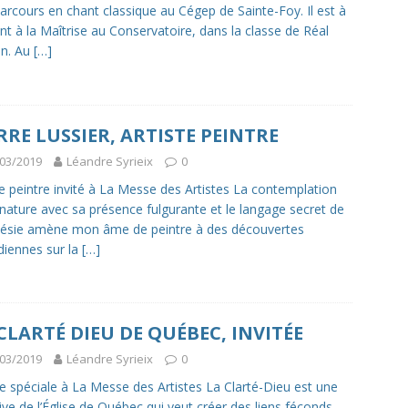
arcours en chant classique au Cégep de Sainte-Foy. Il est à
nt à la Maîtrise au Conservatoire, dans la classe de Réal
in. Au
[…]
RRE LUSSIER, ARTISTE PEINTRE
03/2019
Léandre Syrieix
0
te peintre invité à La Messe des Artistes La contemplation
 nature avec sa présence fulgurante et le langage secret de
ésie amène mon âme de peintre à des découvertes
diennes sur la
[…]
CLARTÉ DIEU DE QUÉBEC, INVITÉE
03/2019
Léandre Syrieix
0
ée spéciale à La Messe des Artistes La Clarté-Dieu est une
ative de l’Église de Québec qui veut créer des liens féconds