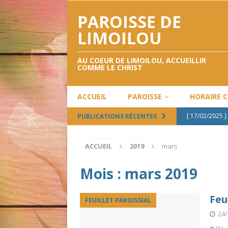
PAROISSE DE
LIMOILOU
AU COEUR DE LIMOILOU, ACCUEILLIR
COMME LE CHRIST
ACCUEIL
PAROISSE
HORAIRE 
[ 17/02/2025 ]
PUBLICATIONS RÉCENTES
[ 12/02/2025 ]
ACCUEIL
2019
mars
[ 12/12/2024 ]
[ 28/09/2024 ]
Mois :
mars 2019
[ 02/05/2024 ]
Feu
FEUILLET PAROISSIAL
24/