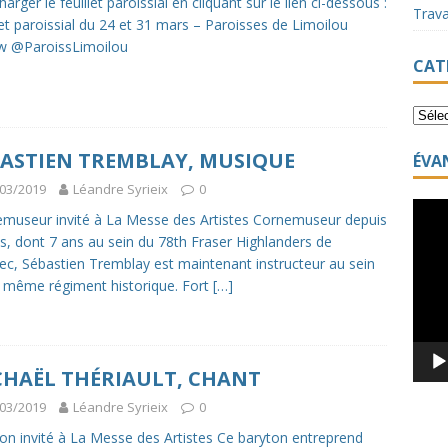
arger le feuillet paroissial en cliquant sur le lien ci-dessous :
Trav
let paroissial du 24 et 31 mars – Paroisses de Limoilou
w @ParoissLimoilou
CAT
BASTIEN TREMBLAY, MUSIQUE
ÉVA
03/2019
Léandre Syrieix
0
Lecte
museur invité à La Messe des Artistes Cornemuseur depuis
vidéo
s, dont 7 ans au sein du 78th Fraser Highlanders de
c, Sébastien Tremblay est maintenant instructeur au sein
 même régiment historique. Fort
[…]
CHAËL THÉRIAULT, CHANT
03/2019
Léandre Syrieix
0
on invité à La Messe des Artistes Ce baryton entreprend