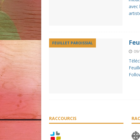
avec 
artis
Feu
FEUILLET PAROISSIAL
09/
Téléch
Feuil
Follo
RACCOURCIS
RAC