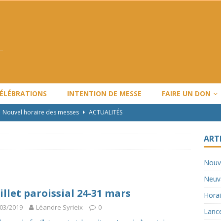
CÉLÉBRATIONS
INTENTION DE MESSE
FAIRE UN DON
Nouvel horaire des messes
ACTUALITÉS
Neuvaine Ordination Épiscopale
ACTUALITÉS
ART
Horaire de Noël et Nouvel An
ARTICLES
Nouv
Lancement de l’année pastorale LBV : 2024-2025
ACTUALITÉS
Neuva
Travaux majeurs
ACTUALITÉS
illet paroissial 24-31 mars
Horai
03/2019
Léandre Syrieix
0
Lance