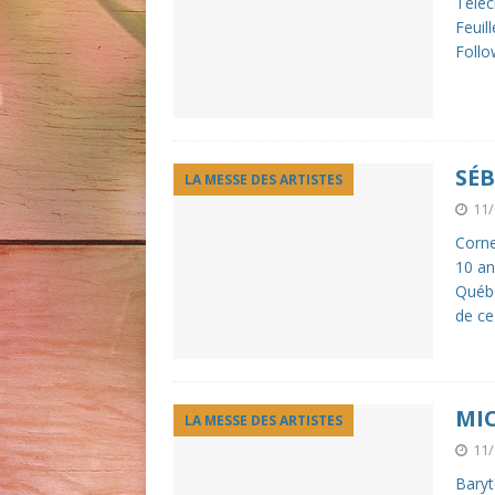
Téléch
Feuil
Follo
SÉ
LA MESSE DES ARTISTES
11/
Corne
10 an
Québe
de ce
MI
LA MESSE DES ARTISTES
11/
Baryt