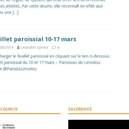
les artistes. Par cette œuvre, elle reconnaît en effet aux
tes une
[…]
illet paroissial 10-17 mars
03/2019
Léandre Syrieix
0
arger le feuillet paroissial en cliquant sur le lien ci-dessous :
let paroissial du 10 et 17 mars – Paroisses de Limoilou
w @ParoissLimoilou
COURCIS
SACERDOCE
Lecteur
vidéo