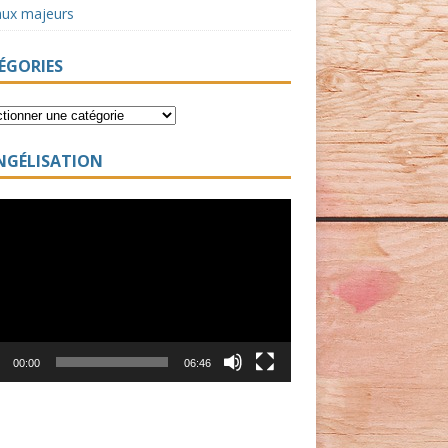
aux majeurs
ÉGORIES
NGÉLISATION
ur
00:00
06:46