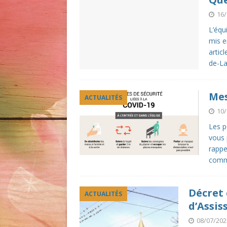
16/
L’équ
mis e
artic
de-La
Mes
ACTUALITÉS
10/
Les p
vous 
rappe
comm
Décret 
ACTUALITÉS
d’Assis
08/07/202