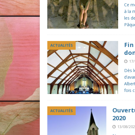
Ce me
à la 
les d
Pâqu
Fin
ACTUALITÉS
dom
17/
Dès l
d’ava
Alber
fois 
Ouvertu
ACTUALITÉS
2020
13/08/20