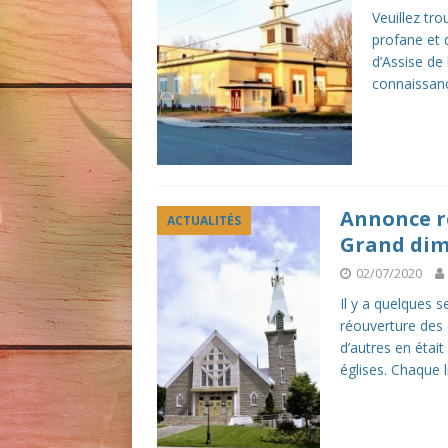
Veuillez tro
profane et d
d’Assise de
connaissanc
Annonce ré
ACTUALITÉS
Grand dima
02/07/2020
Il y a quelques
réouverture des é
d’autres en était
églises. Chaque 