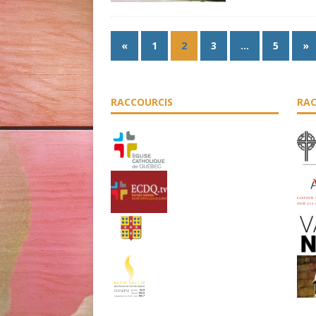
«
1
2
3
…
5
»
RACCOURCIS
RAC