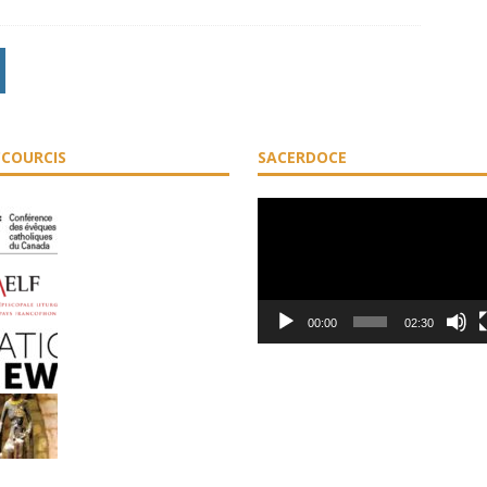
COURCIS
SACERDOCE
Lecteur
vidéo
00:00
02:30