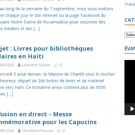
Trav
au long de la semaine du 7 septembre, nous vous invitons
iter chaque jour le site internet ou la page Facebook du
CAT
uaire Notre-Dame de Rocamadour pour visionner des
s inédites et des
[…]
jet : Livres pour bibliothèques
ÉVA
laires en Haïti
Lecte
09/2020
Léandre Syrieix
0
vidéo
rcredi 5 aout dernier, la ‘Maison de Charité sous le clocher’
l’heureux départ de 266 boites de livres et de matériel
ire vers Haïti. Ce troisième envoi contient plus de 9500
mes
[…]
fusion en direct – Messe
mémorative pour les Capucins
08/2020
Christine Provost
0