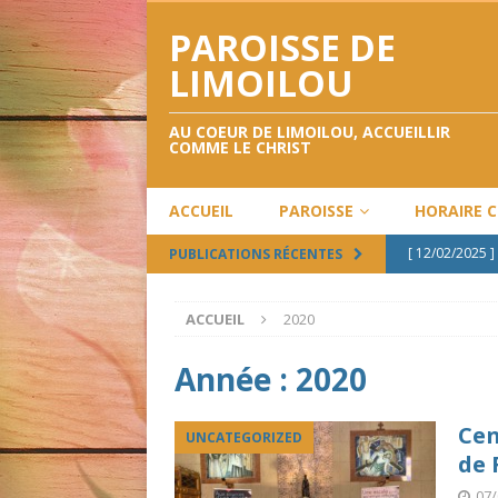
PAROISSE DE
LIMOILOU
AU COEUR DE LIMOILOU, ACCUEILLIR
COMME LE CHRIST
ACCUEIL
PAROISSE
HORAIRE 
[ 12/02/2025 ]
PUBLICATIONS RÉCENTES
[ 12/12/2024 ]
ACCUEIL
2020
[ 28/09/2024 ]
[ 02/05/2024 ]
Année :
2020
[ 17/02/2025 ]
Cen
UNCATEGORIZED
de
07/