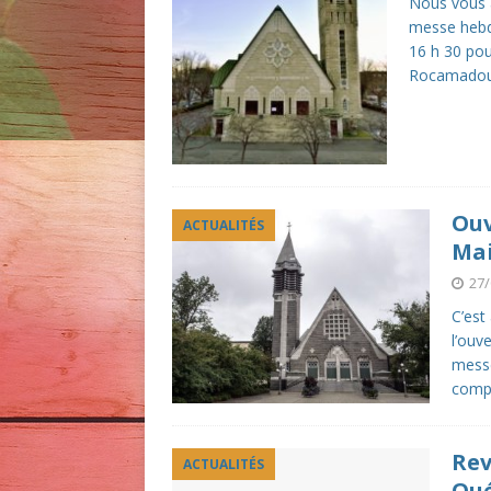
Nous vous a
messe hebd
16 h 30 pou
Rocamadou
Ouv
ACTUALITÉS
Mai
27/
C’est
l’ouv
messe
compt
Rev
ACTUALITÉS
Qu