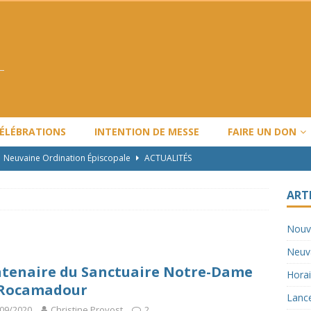
CÉLÉBRATIONS
INTENTION DE MESSE
FAIRE UN DON
Neuvaine Ordination Épiscopale
ACTUALITÉS
Horaire de Noël et Nouvel An
ARTICLES
ART
Lancement de l’année pastorale LBV : 2024-2025
ACTUALITÉS
Nouv
Travaux majeurs
ACTUALITÉS
Neuva
Nouvel horaire des messes
ACTUALITÉS
tenaire du Sanctuaire Notre-Dame
Horai
 Rocamadour
Lance
09/2020
Christine Provost
2