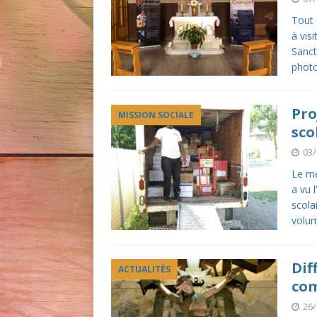
Tout 
à vis
Sanct
photo
Pro
MISSION SOCIALE
sco
03/
Le me
a vu 
scola
volu
Dif
ACTUALITÉS
com
26/