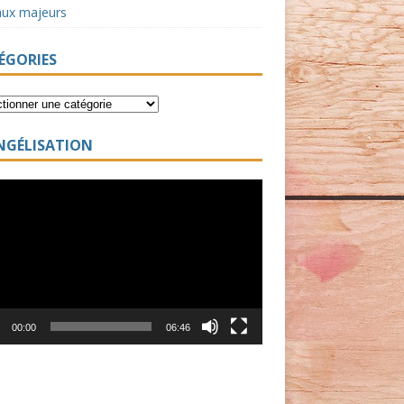
aux majeurs
ÉGORIES
NGÉLISATION
ur
00:00
06:46