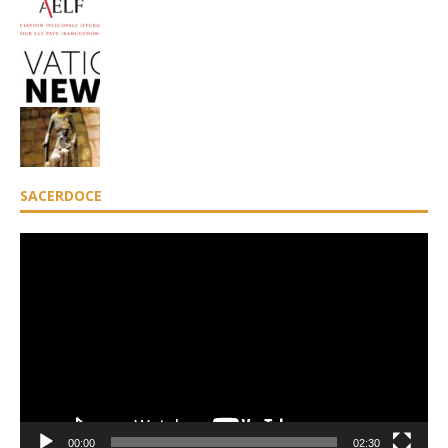
SACERDOCE
Lecteur
vidéo
00:00
02:30