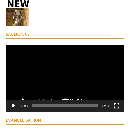
SACERDOCE
Lecteur
vidéo
00:00
02:30
ÉVANGÉLISATION