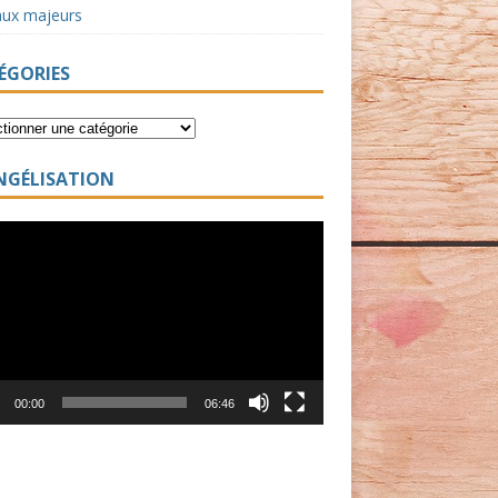
aux majeurs
ÉGORIES
NGÉLISATION
ur
00:00
06:46