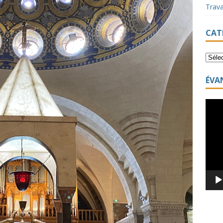
Trav
CAT
ÉVA
Lecte
vidéo