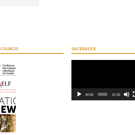
COURCIS
SACERDOCE
Lecteur
vidéo
00:00
02:30