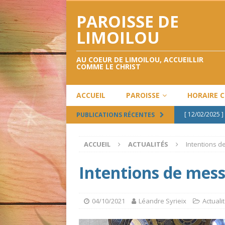
PAROISSE DE
LIMOILOU
AU COEUR DE LIMOILOU, ACCUEILLIR
COMME LE CHRIST
ACCUEIL
PAROISSE
HORAIRE 
[ 12/02/2025 ]
PUBLICATIONS RÉCENTES
[ 12/12/2024 ]
ACCUEIL
ACTUALITÉS
Intentions 
[ 28/09/2024 ]
[ 02/05/2024 ]
Intentions de mes
[ 17/02/2025 ]
04/10/2021
Léandre Syrieix
Actuali