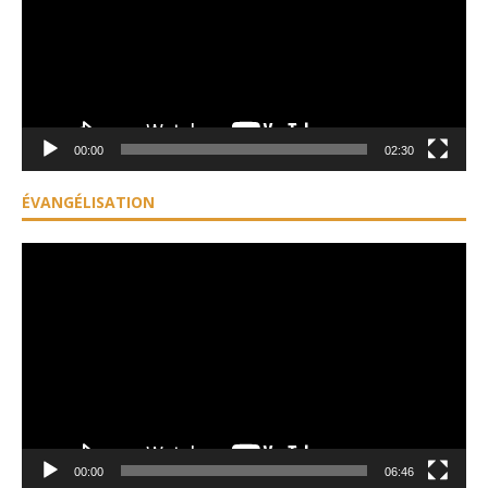
00:00
02:30
ÉVANGÉLISATION
Lecteur
vidéo
00:00
06:46