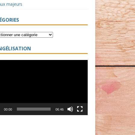
aux majeurs
ÉGORIES
NGÉLISATION
ur
00:00
06:46