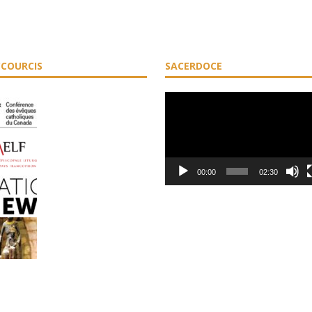
COURCIS
SACERDOCE
Lecteur
vidéo
00:00
02:30