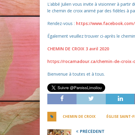
L’abbé Julien vous invite à visionner à par
le chemin de croix animé par des fidèles à par
Rendez-vous :
https://www.facebook.com
Également veuillez trouver ci-après le chemin
CHEMIN DE CROIX 3 avril 2020
https://rocamadour.ca/chemin-de-croix-d
Bienvenue à toutes et à tous.
CHEMIN DE CROIX
ÉGLISE SAINT-F
PRÉCÉDENT