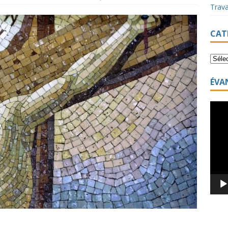
Trav
CAT
ÉVA
Lecte
vidéo