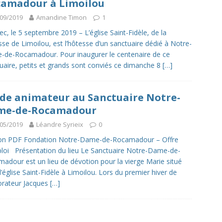
amadour à Limoilou
09/2019
Amandine Timon
1
c, le 5 septembre 2019 – L’église Saint-Fidèle, de la
sse de Limoilou, est l’hôtesse d’un sanctuaire dédié à Notre-
de-Rocamadour. Pour inaugurer le centenaire de ce
uaire, petits et grands sont conviés ce dimanche 8
[…]
de animateur au Sanctuaire Notre-
me-de-Rocamadour
05/2019
Léandre Syrieix
0
ion PDF Fondation Notre-Dame-de-Rocamadour – Offre
loi Présentation du lieu Le Sanctuaire Notre-Dame-de-
adour est un lieu de dévotion pour la vierge Marie situé
l’église Saint-Fidèle à Limoilou. Lors du premier hiver de
lorateur Jacques
[…]