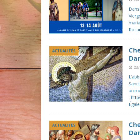
Dans 
Vierg
maria
Rocam
Che
ACTUALITÉS
Da
03/
L’abb
Sanct
animé
: ht
Égale
Che
ACTUALITÉS
Da