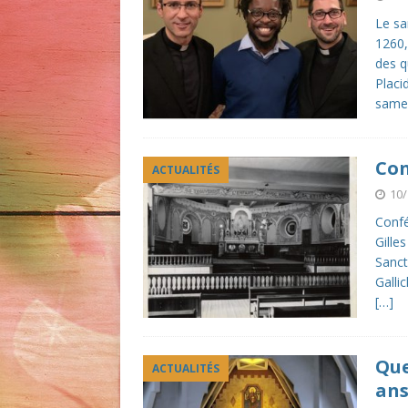
Le sa
1260,
des q
Placi
same
Con
ACTUALITÉS
10/
Confé
Gille
Sanct
Galli
[…]
Que
ACTUALITÉS
ans