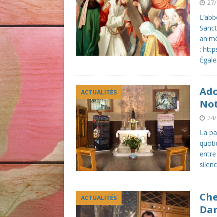
27/
L’abb
Sanct
animé
: ht
Égale
Ado
ACTUALITÉS
No
24/
La pa
quoti
entre
silen
Che
ACTUALITÉS
Da