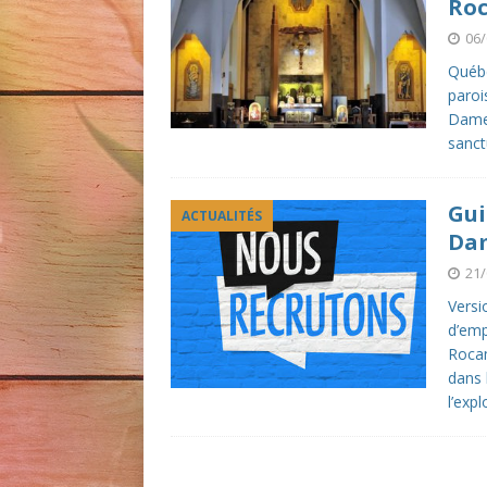
Roc
06/
Québe
paroi
Dame-
sanct
Gui
ACTUALITÉS
Da
21/
Vers
d’emp
Rocam
dans 
l’exp