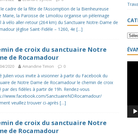
Trav
le cadre de la fête de l’Assomption de la Bienheureuse
e Marie, la Paroisse de Limoilou organise un pèlerinage
CAT
l à vélo aller-retour (264 km) du Sanctuaire Notre-Dame de
adour (église Saint-Fidèle – 1260, 4e
[…]
min de croix du sanctuaire Notre
ÉVA
me de Rocamadour
Lecte
04/2020
Amandine Timon
0
vidéo
é Julien vous invite à visionner à partir du Facebook du
uaire de Notre Dame de Rocamadour le chemin de croix
 par des fidèles à partir de 19h. Rendez-vous
tps://www.facebook.com/SanctuaireNDRocamadour/
ment veuillez trouver ci-après
[…]
min de croix du sanctuaire Notre
me de Rocamadour