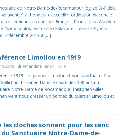
nctuaire de Notre-Dame-de-Rocamadour (église St-Fidèle,
 4è avenue) a l’honneur d’accueillir l’ordination diaconale
uatre séminaristes qui sont François Proulx, Jean Aurélien
de Nzitoukoulou, Victoriano Salazar et Léandre Syrieix,
di 7 décembre 2019 à
[…]
férence Limoilou en 1919
10/2019
Amandine Timon
0
rence 1919 : le quartier Limoilou et son sanctuaire Par
s Gallichan, historien Dans le cadre des 100 ans du
uaire Notre-Dame de Rocamadour, l’historien Gilles
chan vient nous dresser un portrait du quartier Limoilou et
 les cloches sonnent pour les cent
 du Sanctuaire Notre-Dame-de-