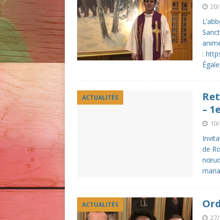
20/
L’abb
Sanct
animé
: ht
Égale
Ret
ACTUALITÉS
– 1
10/
Invit
de Ro
nœuds
mari
Ord
ACTUALITÉS
27/