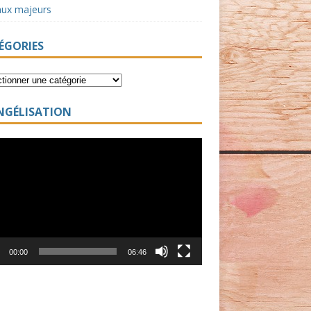
aux majeurs
ÉGORIES
NGÉLISATION
ur
00:00
06:46