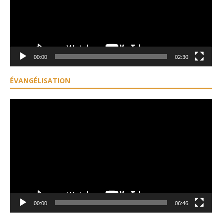
00:00
02:30
ÉVANGÉLISATION
Lecteur
vidéo
00:00
06:46