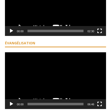
00:00
02:30
ÉVANGÉLISATION
Lecteur
vidéo
00:00
06:46