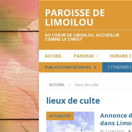
PAROISSE DE
LIMOILOU
AU COEUR DE LIMOILOU, ACCUEILLIR
COMME LE CHRIST
ACCUEIL
PAROISSE
HORAIRE 
[ 17/02/2025 ]
PUBLICATIONS RÉCENTES
[ 12/02/2025 ]
ACCUEIL
lieux de culte
[ 12/12/2024 ]
[ 28/09/2024 ]
lieux de culte
[ 02/05/2024 ]
Annonce de
ACTUALITÉS
dans Limo
22/06/2020