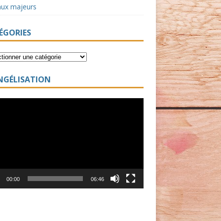
aux majeurs
ÉGORIES
NGÉLISATION
ur
00:00
06:46