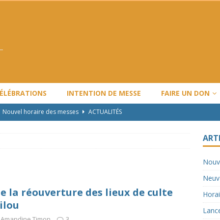
CÉLÉBRATIONS
INTENTION DE MESSE
FAIRE UN DON
Nouvel horaire des messes
ACTUALITÉS
Neuvaine Ordination Épiscopale
ACTUALITÉS
ART
Horaire de Noël et Nouvel An
ARTICLES
Nouv
Lancement de l’année pastorale LBV : 2024-2025
ACTUALITÉS
Neuva
Travaux majeurs
ACTUALITÉS
 la réouverture des lieux de culte
Horai
ilou
Lance
Amandine Timon
3