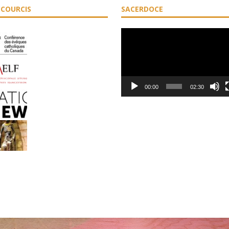
COURCIS
SACERDOCE
Lecteur
vidéo
00:00
02:30