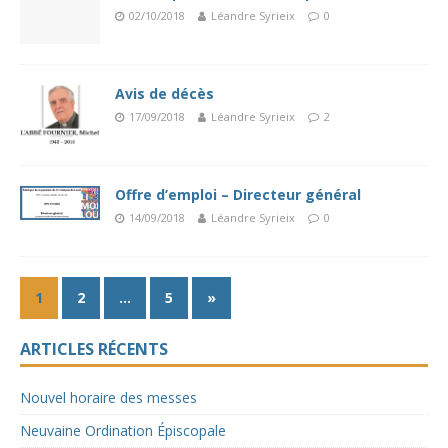
02/10/2018
Léandre Syrieix
0
Avis de décès
17/09/2018
Léandre Syrieix
2
Offre d’emploi – Directeur général
14/09/2018
Léandre Syrieix
0
1
2
…
5
»
ARTICLES RÉCENTS
Nouvel horaire des messes
Neuvaine Ordination Épiscopale