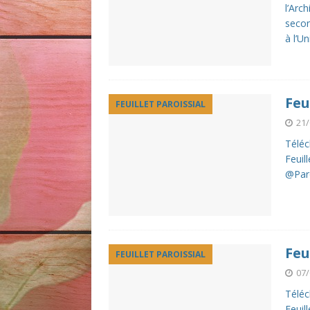
l’Arc
secon
à l’U
Feu
FEUILLET PAROISSIAL
21/
Téléch
Feuil
@Par
Feu
FEUILLET PAROISSIAL
07/
Téléch
Feuil