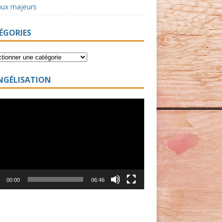
aux majeurs
ÉGORIES
NGÉLISATION
ur
00:00
06:46