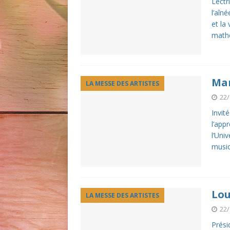
Lectr
l’aîn
et la
mathé
Mar
LA MESSE DES ARTISTES
22/
Invit
l’app
l’Uni
music
Lou
LA MESSE DES ARTISTES
22/
Prési