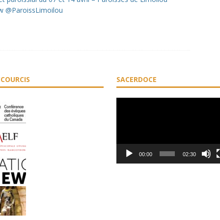
w @ParoissLimoilou
COURCIS
SACERDOCE
Lecteur
vidéo
00:00
02:30