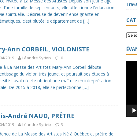
ice invitée à La Messe des Artistes Depuis son jeune âge,
Trav
ée d’une famille de sept enfants, elle affectionne l’éducation
 vie spirituelle. Désireuse de devenir enseignante en
CAT
matiques, c’est plutôt le département de
[…]
y-Ann CORBEIL, VIOLONISTE
ÉVA
04/2019
Léandre Syrieix
0
Lecte
ée à La Messe des Artistes Mary-Ann Corbeil débute
vidéo
rentissage du violon très jeune, et poursuit ses études à
versité Laval où elle obtient une maîtrise en interprétation
ale. De 2015 à 2018, elle se perfectionne
[…]
is-André NAUD, PRÊTRE
04/2019
Léandre Syrieix
3
dence de La Messe des Artistes Né à Québec et prêtre de