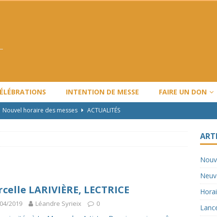
CÉLÉBRATIONS
INTENTION DE MESSE
FAIRE UN DON
Nouvel horaire des messes
ACTUALITÉS
Neuvaine Ordination Épiscopale
ACTUALITÉS
ART
Horaire de Noël et Nouvel An
ARTICLES
Nouv
Lancement de l’année pastorale LBV : 2024-2025
ACTUALITÉS
Neuva
Travaux majeurs
ACTUALITÉS
celle LARIVIÈRE, LECTRICE
Horai
04/2019
Léandre Syrieix
0
Lance