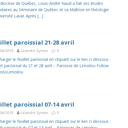
hidiocèse de Québec, Louis-André Naud a fait ses études
daires au Séminaire de Québec et sa Maîtrise en théologie
niversité Laval. Après
[…]
illet paroissial 21-28 avril
04/2019
Léandre Syrieix
0
arger le feuillet paroissial en cliquant sur le lien ci-dessous :
let paroissial du 21 et 28 avril – Paroisse de Limoilou Follow
oissLimoilou
illet paroissial 07-14 avril
04/2019
Léandre Syrieix
0
arger le feuillet paroissial en cliquant sur le lien ci-dessous :
let paroissial du 07 et 14 avril – Paroisses de Limoilou