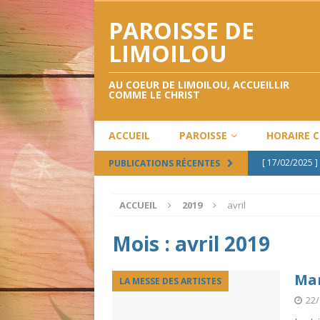
PAROISSE DE
LIMOILOU
AU COEUR DE LIMOILOU, ACCUEILLIR
COMME LE CHRIST
ACCUEIL
PAROISSE
HORAIRE 
[ 17/02/2025 ]
PUBLICATIONS RÉCENTES
[ 12/02/2025 ]
ACCUEIL
2019
avril
[ 12/12/2024 ]
[ 28/09/2024 ]
Mois :
avril 2019
[ 02/05/2024 ]
Mar
LA MESSE DES ARTISTES
22/