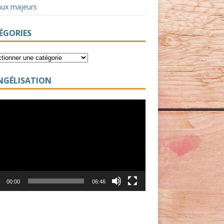
aux majeurs
ÉGORIES
NGÉLISATION
ur
00:00
06:46