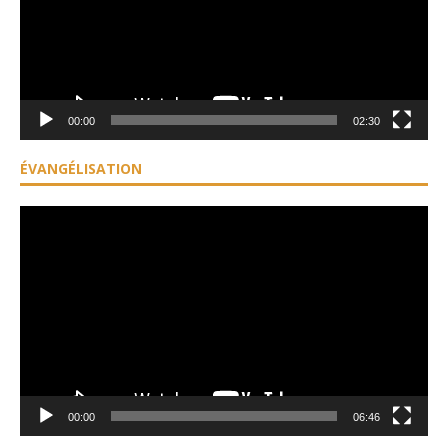
00:00
02:30
ÉVANGÉLISATION
Lecteur
vidéo
00:00
06:46