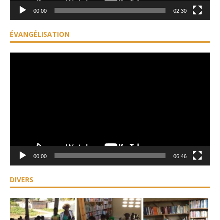
00:00
02:30
ÉVANGÉLISATION
Lecteur
vidéo
00:00
06:46
DIVERS